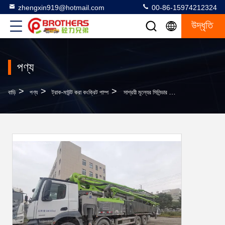
zhengxin919@hotmail.com
00-86-15974212324
উদ্ধৃতি
পণ্য
>
>
>
বাড়ি
পণ্য
ট্রাক-মাউন্ট করা কংক্রিট পাম্প
সাশ্রয়ী মূল্যের সিলিন্ডার টাইপ মোবাইল পাম্প জুমলিয়ন ৬৩ মিটার ৫২ মিটার ব্যবহৃত কংক্রিট বুম পাম্প