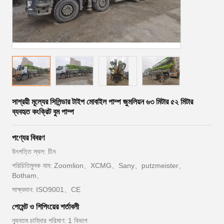
সাশ্রয়ী মূল্যের সিলিন্ডার টাইপ মোবাইল পাম্প জুমলিয়ন ৬৩ মিটার ৫২ মিটার
ব্যবহৃত কংক্রিট বুম পাম্প
পণ্যের বিবরণ
উৎপত্তি স্থল: চীন
পরিচিতিমুলক নাম: Zoomlion、XCMG、Sany、putzmeister、
Botham、
সাক্ষ্যদান: ISO9001、CE
পেমেন্ট ও শিপিংয়ের শর্তাবলী
ন্যূনতম চাহিদার পরিমাণ: 1 বিভাগ