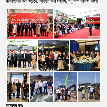
সরবরাহকারী হয়ে উঠেছে. ব্যবহৃত ভারী সরঞ্জাম, শুধু সিপি ব্রাদার্স আসা!
আমাদের দলঃ