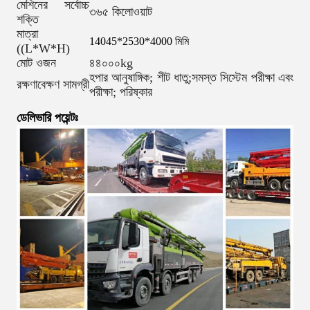
মেশিনের সর্বোচ্চ
৩৬৫ কিলোওয়াট
শক্তি
মাত্রা
14045*2530*4000 মিমি
((L*W*H)
মোট ওজন
৪৪০০০kg
হপার আনুষাঙ্গিক; শীট ধাতু;সমস্ত সিস্টেম পরীক্ষা এবং
রক্ষণাবেক্ষণ সামগ্রী
পরীক্ষা; পরিষ্কার
ডেলিভারি পয়েন্টঃ