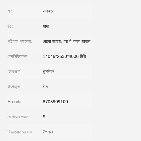
শর্ত:
ব্যবহৃত
রঙ:
সাদা
পরিবহন প্যাকেজ:
রোরো জাহাজ, কার্গো বাল্ক জাহাজ
স্পেসিফিকেশন:
14045*2530*4000 মিমি
ট্রেডমার্ক:
জুমলিয়ন
উৎপত্তি:
চীন
Hs কোড:
8705909100
যোগানের ক্ষমতা:
5
বিক্রয়োত্তর সেবা:
উপলব্ধ