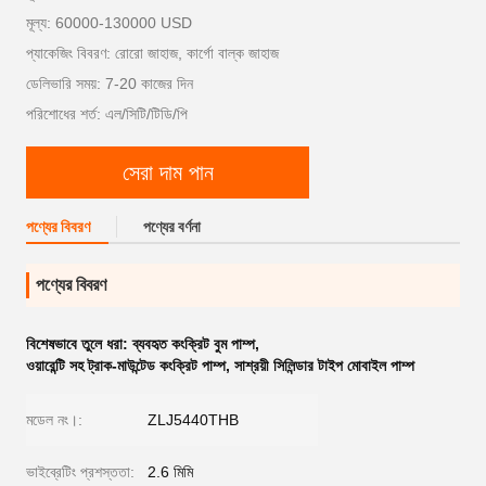
মূল্য: 60000-130000 USD
প্যাকেজিং বিবরণ: রোরো জাহাজ, কার্গো বাল্ক জাহাজ
ডেলিভারি সময়: 7-20 কাজের দিন
পরিশোধের শর্ত: এল/সিটি/টিডি/পি
সেরা দাম পান
পণ্যের বিবরণ
পণ্যের বর্ণনা
পণ্যের বিবরণ
বিশেষভাবে তুলে ধরা:
ব্যবহৃত কংক্রিট বুম পাম্প
,
ওয়ারেন্টি সহ ট্রাক-মাউন্টেড কংক্রিট পাম্প
,
সাশ্রয়ী সিলিন্ডার টাইপ মোবাইল পাম্প
মডেল নং।:
ZLJ5440THB
ভাইব্রেটিং প্রশস্ততা:
2.6 মিমি