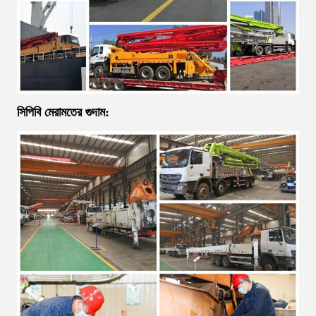
সিপিবি মেরামতের গুদাম: