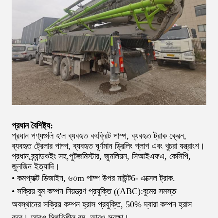
প্রধান বৈশিষ্ট্য:
প্রধান পণ্যগুলি হ'ল ব্যবহৃত কংক্রিট পাম্প, ব্যবহৃত ট্রাক ক্রেন,
ব্যবহৃত ট্রেলার পাম্প, ব্যবহৃত ঘূর্ণমান ড্রিলিং প্লাগ এবং খুচরা যন্ত্রাংশ।
প্রধান ব্র্যান্ড
শুইং সহ
,
পুটজমিস্টার, জুমলিয়ন, সিআইএফএ, কেসিপি,
জুনজিন ইত্যাদি।
• কমপ্যাক্ট ডিজাইন, ৬৩
m পাম্প উপর মাউন্ট
6
- এক্সেল ট্রাক.
• সক্রিয় বুম কম্পন নিয়ন্ত্রণ প্রযুক্তি ((ABC):বুমের সমস্ত
অবস্থানের সক্রিয় কম্পন হ্রাস প্রযুক্তি, 50% দ্বারা কম্পন হ্রাস
করে। আরও স্থিতিশীল বুম, আরও সুরক্ষা।