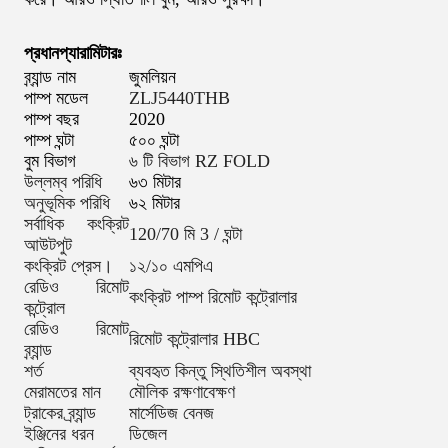
প্রধান
প্যারামিটারঃ
ব্র্যান্ড নাম
জুমলিয়ন
পাম্প মডেল
ZLJ5440THB
পাম্প বছর
2020
পাম্প ঘন্টা
৫০০ ঘন্টা
বুম বিভাগ
৬ টি বিভাগ RZ FOLD
উল্লম্ব পরিধি
৬৩ মিটার
অনুভূমিক পরিধি
৬২ মিটার
সর্বাধিক কংক্রিট
120/70 মি 3 / ঘন্টা
আউটপুট
কংক্রিট প্রেস।
১২/১০ এমপিএ
রেডিও রিমোট
কংক্রিট পাম্প রিমোট কন্ট্রোলার
কন্ট্রোল
রেডিও রিমোট
রিমোট কন্ট্রোলার HBC
ব্র্যান্ড
শর্ত
ব্যবহৃত কিন্তু স্থিতিশীল অবস্থা
মেরামতের মান
মৌলিক রক্ষণাবেক্ষণ
ট্রাকের ব্র্যান্ড
মার্সেডিজ বেনজ
ইঞ্জিনের ধরন
ডিজেল