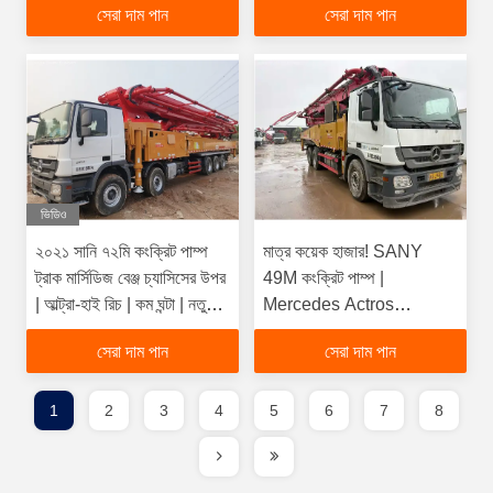
সেরা দাম পান
সেরা দাম পান
ভিডিও
২০২১ সানি ৭২মি কংক্রিট পাম্প
মাত্র কয়েক হাজার! SANY
ট্রাক মার্সিডিজ বেঞ্জ চ্যাসিসের উপর
49M কংক্রিট পাম্প |
| আল্ট্রা-হাই রিচ | কম ঘন্টা | নতুন
Mercedes Actros
অবস্থার মতো
Chassis | মাত্র 1600 পাম্প
সেরা দাম পান
সেরা দাম পান
ঘন্টা | অবিশ্বাস্য মূল্য
1
2
3
4
5
6
7
8