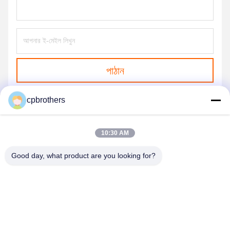
পাঠান
cpbrothers
10:30 AM
Good day, what product are you looking for?
HUNAN CONCRETE POWER BROTHERS
HEAVY INDUSTRY & TECHNOLOGY CO.,
LIMITED
zhengxin919@hotmail.com