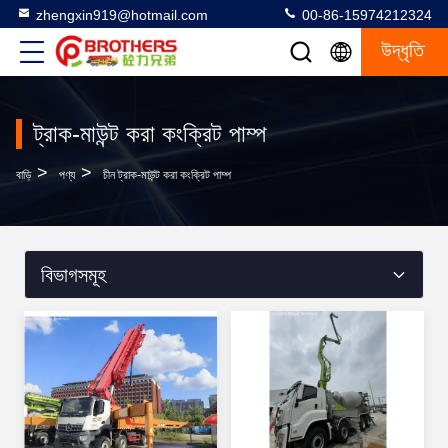
zhengxin919@hotmail.com
00-86-15974212324
উদ্ধৃতি
ট্রাক-মাউন্ট করা কংক্রিট পাম্প
>
>
বাড়ি
পণ্য
চীন ট্রাক-মাউন্ট করা কংক্রিট পাম্প
বিভাগসমূহ