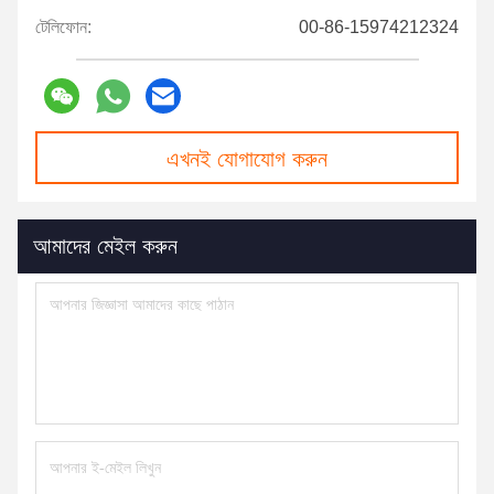
টেলিফোন:
00-86-15974212324
এখনই যোগাযোগ করুন
আমাদের মেইল করুন