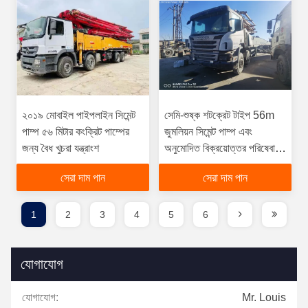
২০১৯ মোবাইল পাইপলাইন সিমেন্ট
সেমি-শুষ্ক শটক্রেট টাইপ 56m
পাম্প ৫৬ মিটার কংক্রিট পাম্পের
জুমলিয়ন সিমেন্ট পাম্প এবং
জন্য বৈধ খুচরা যন্ত্রাংশ
অনুমোদিত বিক্রয়োত্তর পরিষেবা
সহ
সেরা দাম পান
সেরা দাম পান
1
2
3
4
5
6
যোগাযোগ
যোগাযোগ:
Mr. Louis