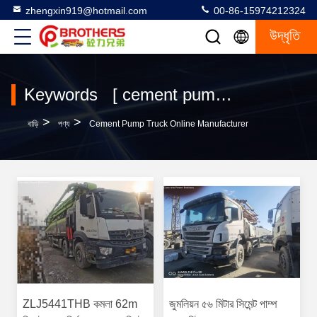
zhengxin919@hotmail.com
00-86-15974212324
উদ্ধৃতি
Keywords [ cement pump truck ] Match 71 পণ্য
>
>
বাড়ি
পণ্য
Cement Pump Truck Online Manufacturer
ZLJ5441THB কমলা 62m
জুমলিয়ন ৫৬ মিটার সিমেন্ট পাম্প