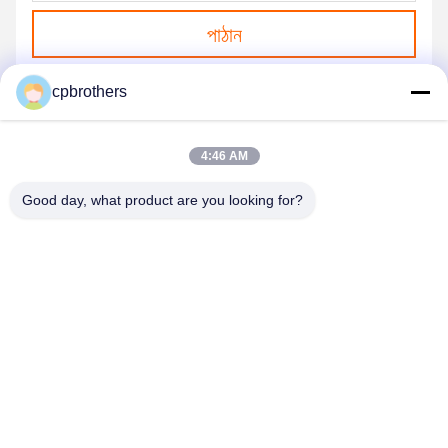
পাঠান
cpbrothers
4:46 AM
Good day, what product are you looking for?
HUNAN CONCRETE POWER BROTHERS
HEAVY INDUSTRY & TECHNOLOGY CO.,
LIMITED
zhengxin919@hotmail.com
00-86-15974212324
রুম ১৬০২৫, বাওলি লিনিউ সেন্টার, আই-৩বি টংজি পো ওয়েস্ট রোড, চাংসা সিটি, চাংসা,
হুনান, চীন