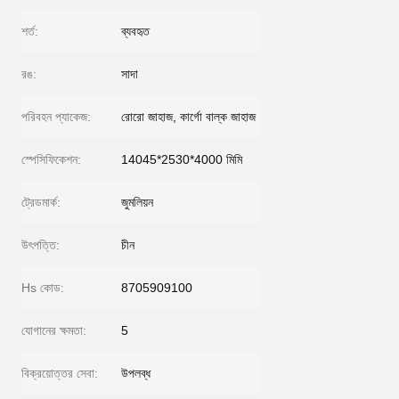
শর্ত:
ব্যবহৃত
রঙ:
সাদা
পরিবহন প্যাকেজ:
রোরো জাহাজ, কার্গো বাল্ক জাহাজ
স্পেসিফিকেশন:
14045*2530*4000 মিমি
ট্রেডমার্ক:
জুমলিয়ন
উৎপত্তি:
চীন
Hs কোড:
8705909100
যোগানের ক্ষমতা:
5
বিক্রয়োত্তর সেবা:
উপলব্ধ