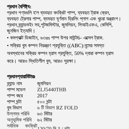
প্রধান বৈশিষ্ট্য:
প্রধান পণ্যগুলি হ'ল ব্যবহৃত কংক্রিট পাম্প, ব্যবহৃত ট্রাক ক্রেন,
ব্যবহৃত ট্রেলার পাম্প, ব্যবহৃত ঘূর্ণমান ড্রিলিং প্লাগ এবং খুচরা যন্ত্রাংশ।
প্রধান ব্র্যান্ড
শুইং সহ
,
পুটজমিস্টার, জুমলিয়ন, সিআইএফএ, কেসিপি,
জুনজিন ইত্যাদি।
• কমপ্যাক্ট ডিজাইন, ৬৩
m পাম্প উপর মাউন্ট
6
- এক্সেল ট্রাক.
• সক্রিয় বুম কম্পন নিয়ন্ত্রণ প্রযুক্তি ((ABC):বুমের সমস্ত
অবস্থানের সক্রিয় কম্পন হ্রাস প্রযুক্তি, 50% দ্বারা কম্পন হ্রাস
করে। আরও স্থিতিশীল বুম, আরও সুরক্ষা।
প্রধান
প্যারামিটারঃ
ব্র্যান্ড নাম
জুমলিয়ন
পাম্প মডেল
ZLJ5440THB
পাম্প বছর
2017
পাম্প ঘন্টা
৫০০ ঘন্টা
বুম বিভাগ
৬ টি বিভাগ RZ FOLD
উল্লম্ব পরিধি
৬৩ মিটার
অনুভূমিক পরিধি
৬২ মিটার
সর্বাধিক কংক্রিট
120/70 মি 3 / ঘন্টা