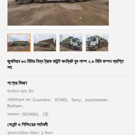
জুমলিয়ন ৬৩ মিটার নিম্ন ট্রাক মাউন্ট কংক্রিট বুম পাম্প ২.৬ মিমি কম্পন ব্যাপ্তি
সহ
পণ্যের বিবরণ
উৎপত্তি স্থল: চীন
পরিচিতিমুলক নাম: Zoomlion、XCMG、Sany、putzmeister、
Botham、
সাক্ষ্যদান: ISO9001、CE
পেমেন্ট ও শিপিংয়ের শর্তাবলী
ন্যূনতম চাহিদার পরিমাণ: 1 বিভাগ