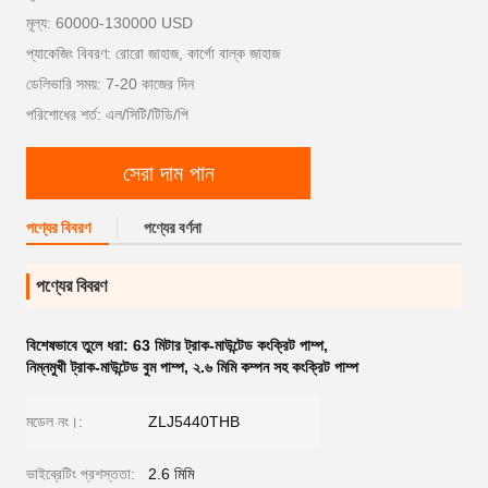
মূল্য: 60000-130000 USD
প্যাকেজিং বিবরণ: রোরো জাহাজ, কার্গো বাল্ক জাহাজ
ডেলিভারি সময়: 7-20 কাজের দিন
পরিশোধের শর্ত: এল/সিটি/টিডি/পি
সেরা দাম পান
পণ্যের বিবরণ
পণ্যের বর্ণনা
পণ্যের বিবরণ
বিশেষভাবে তুলে ধরা:
63 মিটার ট্রাক-মাউন্টেড কংক্রিট পাম্প
,
নিম্নমুখী ট্রাক-মাউন্টেড বুম পাম্প
,
২.৬ মিমি কম্পন সহ কংক্রিট পাম্প
মডেল নং।:
ZLJ5440THB
ভাইব্রেটিং প্রশস্ততা:
2.6 মিমি