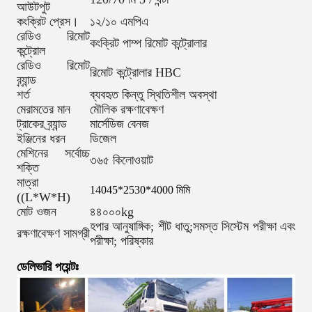
আউটপুট
কংক্রিট প্রেস।
১২/১০ এমপিএ
রেডিও রিমোট
কংক্রিট পাম্প রিমোট কন্ট্রোলার
কন্ট্রোল
রেডিও রিমোট
রিমোট কন্ট্রোলার HBC
ব্র্যান্ড
শর্ত
ব্যবহৃত কিন্তু স্থিতিশীল অবস্থা
মেরামতের মান
মৌলিক রক্ষণাবেক্ষণ
ট্রাকের ব্র্যান্ড
মার্সেডিজ বেনজ
ইঞ্জিনের ধরন
ডিজেল
মেশিনের সর্বোচ্চ
৩৬৫ কিলোওয়াট
শক্তি
মাত্রা
14045*2530*4000 মিমি
((L*W*H)
মোট ওজন
৪৪০০০kg
হপার আনুষাঙ্গিক; শীট ধাতু;সমস্ত সিস্টেম পরীক্ষা এবং
রক্ষণাবেক্ষণ সামগ্রী
পরীক্ষা; পরিষ্কার
ডেলিভারি পয়েন্টঃ