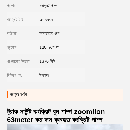
প্রকার:
কংক্রিট পাম্প
শটক্রিট টাইপ:
অল্প শুকনো
কাঠামো:
সিলিন্ডারের ধরন
প্রমোদ:
120m²/ঘণ্টা
খাওয়ানোর উচ্চতা:
1370 মিমি
বিক্রির পর:
উপলব্ধ
পণ্যের বর্ণনা
ট্রাক মাউন্ট কংক্রিট বুম পাম্প zoomlion
63meter কম দাম ব্যবহৃত কংক্রিট পাম্প