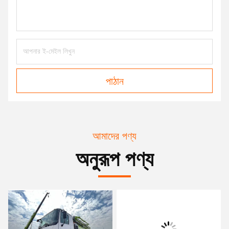
পাঠান
আমাদের পণ্য
অনুরূপ পণ্য