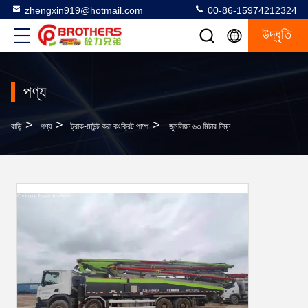
zhengxin919@hotmail.com
00-86-15974212324
উদ্ধৃতি
পণ্য
>
>
>
বাড়ি
পণ্য
ট্রাক-মাউন্ট করা কংক্রিট পাম্প
জুমলিয়ন ৬৩ মিটার নিম্ন ট্রাক মাউন্ট কংক্রিট বুম পাম্প ২.৬ মিমি কম্পন ব্যাপ্তি সহ