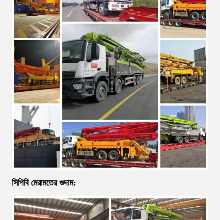
সিপিবি মেরামতের গুদাম: