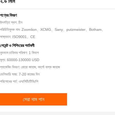
২.৬ মিমি
পণ্যের বিবরণ
উৎপত্তি স্থল: চীন
পরিচিতিমুলক নাম: Zoomlion、XCMG、Sany、putzmeister、Botham、
সাক্ষ্যদান: ISO9001、CE
পেমেন্ট ও শিপিংয়ের শর্তাবলী
ন্যূনতম চাহিদার পরিমাণ: 1 বিভাগ
মূল্য: 60000-130000 USD
প্যাকেজিং বিবরণ: রোরো জাহাজ, কার্গো বাল্ক জাহাজ
ডেলিভারি সময়: 7-20 কাজের দিন
পরিশোধের শর্ত: এল/সিটি/টিডি/পি
সেরা দাম পান