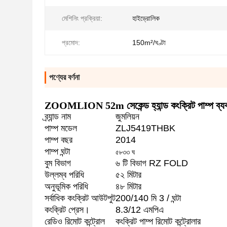
মেশিনিং প্রক্রিয়া:
হাইড্রোলিক
প্রমোদ:
150m²/ঘণ্টা
পণ্যের বর্ণনা
ZOOMLION 52m সেকেন্ড হ্যান্ড কংক্রিট পাম্প ব্যবহ
ব্র্যান্ড নাম
জুমলিয়ন
পাম্প মডেল
ZLJ5419THBK
পাম্প বছর
2014
পাম্প ঘন্টা
৫৮৩৩ ঘ
বুম বিভাগ
৬ টি বিভাগ RZ FOLD
উল্লম্ব পরিধি
৫২ মিটার
অনুভূমিক পরিধি
৪৮ মিটার
সর্বাধিক কংক্রিট আউটপুট
200/140 মি 3 / ঘন্টা
কংক্রিট প্রেস।
8.3/12 এমপিএ
রেডিও রিমোট কন্ট্রোল
কংক্রিট পাম্প রিমোট কন্ট্রোলার