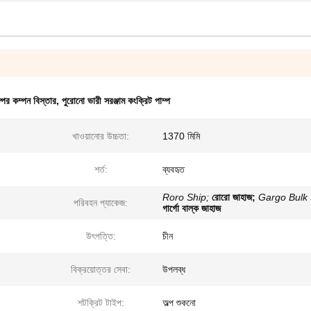
পের কম্পন বিস্তার
,
পুরোনো ভারী সরঞ্জাম কংক্রিট পাম্প
খাওয়ানোর উচ্চতা:
1370 মিমি
শর্ত:
ব্যবহৃত
Roro Ship;
রোরো জাহাজ;
Gargo Bulk 
পরিবহন প্যাকেজ:
গার্গো বাল্ক জাহাজ
উৎপত্তি:
চীন
বিক্রয়োত্তর সেবা:
উপলব্ধ
শটক্রিট টাইপ:
অল্প শুকনো