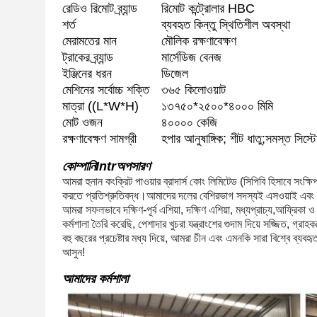
রেডিও রিমোট ব্র্যান্ড
রিমোট কন্ট্রোলার HBC
শর্ত
ব্যবহৃত কিন্তু স্থিতিশীল অবস্থা
মেরামতের মান
মৌলিক রক্ষণাবেক্ষণ
ট্রাকের ব্র্যান্ড
মার্সেডিজ বেনজ
ইঞ্জিনের ধরন
ডিজেল
মেশিনের সর্বোচ্চ শক্তি
৩৬৫ কিলোওয়াট
মাত্রা ((L*W*H)
১৩৭৫০*২৫০০*৪০০০ মিমি
মোট ওজন
৪০০০০ কেজি
রক্ষণাবেক্ষণ সামগ্রী
হপার আনুষাঙ্গিক; শীট ধাতু;সমস্ত সিস্টেম
কোম্পানি
Intr
অপসারণ
আমরা হুনান কংক্রিট পাওয়ার ব্রাদার্স কোং লিমিটেড (সিপিবি হিসাবে সংক্ষি
করতে প্রতিশ্রুতিবদ্ধ।আমাদের দলের বেশিরভাগ সদস্যই এসওয়াই এবং জ
আমরা সফলভাবে দক্ষিণ-পূর্ব এশিয়া, দক্ষিণ এশিয়া, মধ্যপ্রাচ্য,আফ্রি
কর্মশালা তৈরি করেছি, পেশাদার খুচরা যন্ত্রাংশের গুদাম দিয়ে সজ্জিত, গ্রা
বহু বছরের প্রচেষ্টার মধ্য দিয়ে, আমরা চীন এবং এমনকি সারা বিশ্বে ব্যবহৃত ন
আসুন!
আমাদের কর্মশালা