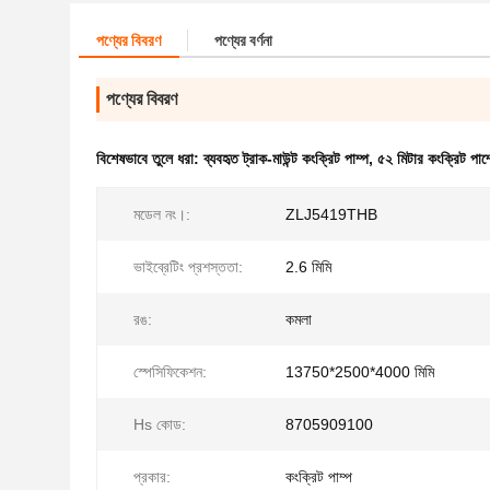
পণ্যের বিবরণ
পণ্যের বর্ণনা
পণ্যের বিবরণ
বিশেষভাবে তুলে ধরা:
ব্যবহৃত ট্রাক-মাউন্ট কংক্রিট পাম্প
,
৫২ মিটার কংক্রিট পাম্
মডেল নং।:
ZLJ5419THB
ভাইব্রেটিং প্রশস্ততা:
2.6 মিমি
রঙ:
কমলা
স্পেসিফিকেশন:
13750*2500*4000 মিমি
Hs কোড:
8705909100
প্রকার:
কংক্রিট পাম্প