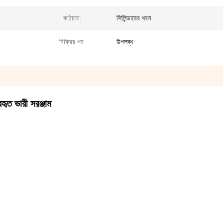
কাঠামো:
সিলিন্ডারের ধরন
বিক্রির পর:
উপলব্ধ
ৃত ভারী সরঞ্জাম