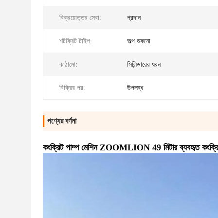
বিক্রয়োত্তর সেবা:
প্রদান
শটক্রিট টাইপ:
অল্প শুকনো
কাঠামো:
সিলিন্ডারের ধরন
বিক্রির পর:
উপলব্ধ
পণ্যের বর্ণনা
কংক্রিট পাম্প মেশিন ZOOMLION 49 মিটার ব্যবহৃত কংক্রি