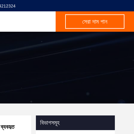
4212324
সেরা দাম পান
বিভাগসমূহ
্যবহৃত