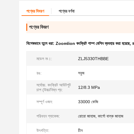
পণ্যের বিবরণ
পণ্যের বর্ণনা
পণ্যের বিবরণ
বিশেষভাবে তুলে ধরা:
Zoomlion কংক্রিট পাম্প মেশিন ব্যবহার করা হয়েছে
,
৪
মডেল নং।:
ZLJ5330THBBE
রঙ:
সবুজ
সর্বোচ্চ. কংক্রিট আউটপুট
12/8.3 MPa
চাপ (উচ্চ/নিম্ন প্র:
সম্পূর্ণ ওজন:
33000 কেজি
পরিবহন প্যাকেজ:
রোরো জাহাজ, কার্গো বাল্ক জাহাজ
উৎপত্তি:
চীন