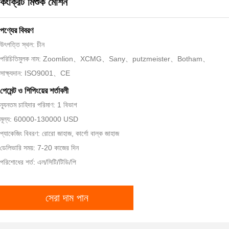
কংক্রিট মিশুক মেশিন
পণ্যের বিবরণ
উৎপত্তি স্থল: চীন
পরিচিতিমুলক নাম: Zoomlion、XCMG、Sany、putzmeister、Botham、
সাক্ষ্যদান: ISO9001、CE
পেমেন্ট ও শিপিংয়ের শর্তাবলী
ন্যূনতম চাহিদার পরিমাণ: 1 বিভাগ
মূল্য: 60000-130000 USD
প্যাকেজিং বিবরণ: রোরো জাহাজ, কার্গো বাল্ক জাহাজ
ডেলিভারি সময়: 7-20 কাজের দিন
পরিশোধের শর্ত: এল/সিটি/টিডি/পি
সেরা দাম পান