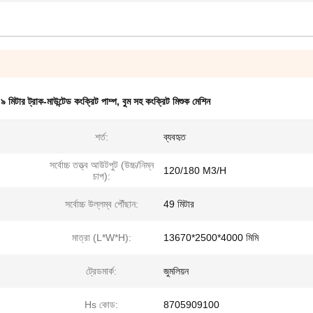
৯ মিটার ট্রাক-মাউন্টেড কংক্রিট পাম্প
,
বুম সহ কংক্রিট মিশুক মেশিন
শর্ত:
ব্যবহৃত
সর্বোচ্চ তত্ত্ব আউটপুট (উচ্চ/নিম্ন
120/180 M3/H
চাপ):
সর্বোচ্চ উল্লম্ব পৌঁছান:
49 মিটার
মাত্রা (L*W*H):
13670*2500*4000 মিমি
ট্রেডমার্ক:
জুমলিয়ন
Hs কোড:
8705909100