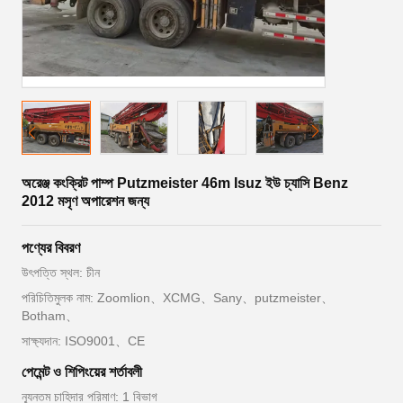
অরেঞ্জ কংক্রিট পাম্প Putzmeister 46m Isuz ইউ চ্যাসি Benz
2012 মসৃণ অপারেশন জন্য
পণ্যের বিবরণ
উৎপত্তি স্থল: চীন
পরিচিতিমুলক নাম: Zoomlion、XCMG、Sany、putzmeister、
Botham、
সাক্ষ্যদান: ISO9001、CE
পেমেন্ট ও শিপিংয়ের শর্তাবলী
ন্যূনতম চাহিদার পরিমাণ: 1 বিভাগ