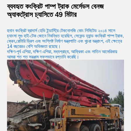
ব্যবহৃত কংক্রিট পাম্প ট্রাক মের্সেডস বেনজ
অ্যাকট্রোস চ্যাসিতে 49 মিটার
হুনান কংক্রিট ব্রাদার্স হেভি ইন্ডাস্ট্রি টেকনোলজি কোং লিমিটেড ২০১৪ সালে
চ্যাংসা লুগু হাই-টেক জোনে নিবন্ধিত হয়েছিল, সেকেন্ড হ্যান্ড কংক্রিট পাম্প ট্রাক,
ক্রেন,রোটারি ড্রিল এবং সংশ্লিষ্ট নির্মাণ যন্ত্রপাতি এবং খুচরা যন্ত্রাংশ, এই ক্ষেত্রে
14 বছরেরও বেশি অভিজ্ঞতা রয়েছে।
দক্ষিণ-পূর্ব এশিয়া, দক্ষিণ এশিয়া, মধ্যপ্রাচ্য, আফ্রিকা এবং লাতিন আমেরিকায়
আমরা শত শত সরঞ্জাম সফলভাবে রপ্তানি করেছি।