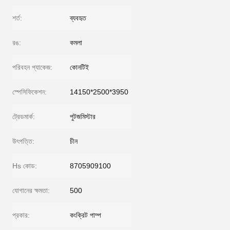
শর্ত:
ব্যবহৃত
রঙ:
কমলা
পরিবহন প্যাকেজ:
কোনটিই
স্পেসিফিকেশন:
14150*2500*3950
ট্রেডমার্ক:
পুটজমিস্টার
উৎপত্তি:
চীন
Hs কোড:
8705909100
যোগানের ক্ষমতা:
500
প্রকার:
কংক্রিট পাম্প