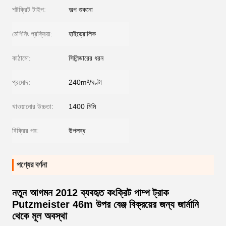
শটক্রিট টাইপ:
অল্প শুকনো
মেশিনিং প্রক্রিয়া:
হাইড্রোলিক
কাঠামো:
সিলিন্ডারের ধরন
প্রমোদ:
240m²/ঘণ্টা
খাওয়ানোর উচ্চতা:
1400 মিমি
বিক্রির পর:
উপলব্ধ
পণ্যের বর্ণনা
নতুন আগমন 2012 ব্যবহৃত কংক্রিট পাম্প ট্রাক
Putzmeister 46m উপর বেঞ্জ বিক্রয়ের জন্য জার্মানি
থেকে মূল অবস্থা