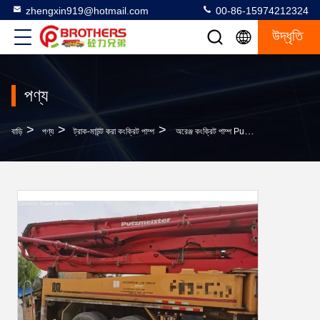
zhengxin919@hotmail.com
00-86-15974212324
উদ্ধৃতি
পণ্য
>
>
>
বাড়ি
পণ্য
ট্রাক-মাউন্ট করা কংক্রিট পাম্প
অরেঞ্জ কংক্রিট পাম্প Putzmeister 46m Isuz ইউ চ্যাসি Benz 2012 মসৃণ অপারেশন জন্য