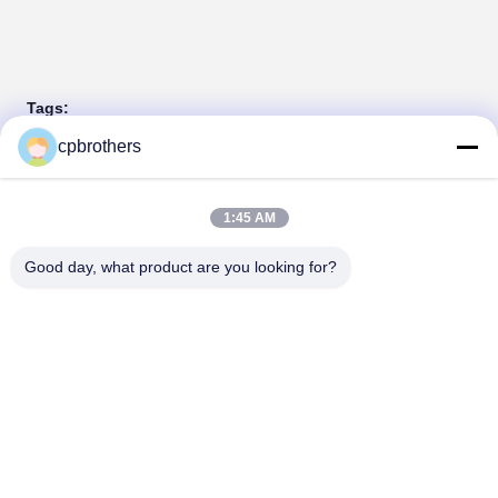
Tags:
বুম পাম্প ট্রাক
শটক্রেট পাম্প ট্রাক
সিমেন্ট পাম্প ট্রাক
cpbrothers
যোগাযোগ
1:45 AM
Good day, what product are you looking for?
যোগাযোগ:
Mr. Louis
টেলিফোন:
00-86-15974212324
এখনই যোগাযোগ করুন