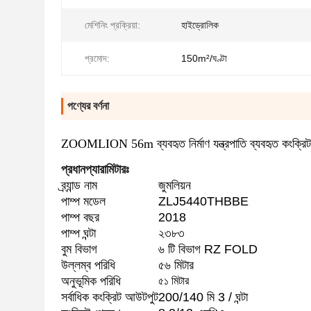
মেশিনিং প্রক্রিয়া:
হাইড্রোলিক
প্রমোদ:
150m²/ঘণ্টা
পণ্যের বর্ণনা
ZOOMLION 56m ব্যবহৃত নির্মাণ যন্ত্রপাতি ব্যবহৃত কংক্রিট প
প্রধান
প্যারামিটারঃ
ব্র্যান্ড নাম
জুমলিয়ন
পাম্প মডেল
ZLJ5440THBBE
পাম্প বছর
2018
পাম্প ঘন্টা
২৩৮৩
বুম বিভাগ
৬ টি বিভাগ RZ FOLD
উল্লম্ব পরিধি
৫৬ মিটার
অনুভূমিক পরিধি
৫১ মিটার
সর্বাধিক কংক্রিট আউটপুট
200/140 মি 3 / ঘন্টা