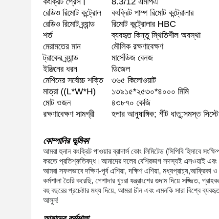
কংক্রিট প্রেস।
8.3/12 এমপিএ
রেডিও রিমোট কন্ট্রোল
কংক্রিট পাম্প রিমোট কন্ট্রোলার
রেডিও রিমোট ব্র্যান্ড
রিমোট কন্ট্রোলার HBC
শর্ত
ব্যবহৃত কিন্তু স্থিতিশীল অবস্থা
মেরামতের মান
মৌলিক রক্ষণাবেক্ষণ
ট্রাকের ব্র্যান্ড
মার্সেডিজ বেনজ
ইঞ্জিনের ধরন
ডিজেল
মেশিনের সর্বোচ্চ শক্তি
৩৬৫ কিলোওয়াট
মাত্রা ((L*W*H)
১৩৯১৫*২৫৩০*৪০০০ মিমি
মোট ওজন
৪৩৮৭০ কেজি
রক্ষণাবেক্ষণ সামগ্রী
হপার আনুষাঙ্গিক; শীট ধাতু;সমস্ত সিস্টেম
কোম্পানির ভূমিকা
আমরা হুনান কংক্রিট পাওয়ার ব্রাদার্স কোং লিমিটেড (সিপিবি হিসাবে সংক্ষি
করতে প্রতিশ্রুতিবদ্ধ।আমাদের দলের বেশিরভাগ সদস্যই এসওয়াই এবং জ
আমরা সফলভাবে দক্ষিণ-পূর্ব এশিয়া, দক্ষিণ এশিয়া, মধ্যপ্রাচ্য,আফ্রি
কর্মশালা তৈরি করেছি, পেশাদার খুচরা যন্ত্রাংশের গুদাম দিয়ে সজ্জিত, গ্রা
বহু বছরের প্রচেষ্টার মধ্য দিয়ে, আমরা চীন এবং এমনকি সারা বিশ্বে ব্যবহৃত ন
আসুন!
আমাদের কর্মশালা