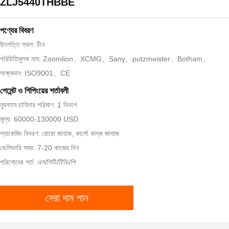
ZLJ5440THBBE
পণ্যের বিবরণ
উৎপত্তি স্থল: চীন
পরিচিতিমুলক নাম: Zoomlion、XCMG、Sany、putzmeister、Botham、
সাক্ষ্যদান: ISO9001、CE
পেমেন্ট ও শিপিংয়ের শর্তাবলী
ন্যূনতম চাহিদার পরিমাণ: 1 বিভাগ
মূল্য: 60000-130000 USD
প্যাকেজিং বিবরণ: রোরো জাহাজ, কার্গো বাল্ক জাহাজ
ডেলিভারি সময়: 7-20 কাজের দিন
পরিশোধের শর্ত: এল/সিটি/টিডি/পি
সেরা দাম পান