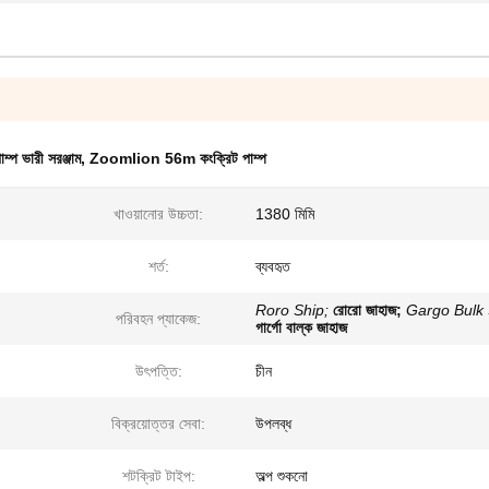
ম্প ভারী সরঞ্জাম
,
Zoomlion 56m কংক্রিট পাম্প
খাওয়ানোর উচ্চতা:
1380 মিমি
শর্ত:
ব্যবহৃত
Roro Ship;
রোরো জাহাজ;
Gargo Bulk 
পরিবহন প্যাকেজ:
গার্গো বাল্ক জাহাজ
উৎপত্তি:
চীন
বিক্রয়োত্তর সেবা:
উপলব্ধ
শটক্রিট টাইপ:
অল্প শুকনো