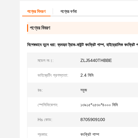
পণ্যের বিবরণ
পণ্যের বর্ণনা
পণ্যের বিবরণ
বিশেষভাবে তুলে ধরা:
ব্যবহৃত ট্রাক-মাউন্ট কংক্রিট পাম্প
,
হাইড্রোলিক কংক্রিট পা
মডেল নং।:
ZLJ5440THBBE
ভাইব্রেটিং প্রশস্ততা:
2.4 মিমি
রঙ:
সবুজ
স্পেসিফিকেশন:
১৩৯১৫*২৫৩০*৪০০০ মিমি
Hs কোড:
8705909100
প্রকার:
কংক্রিট পাম্প