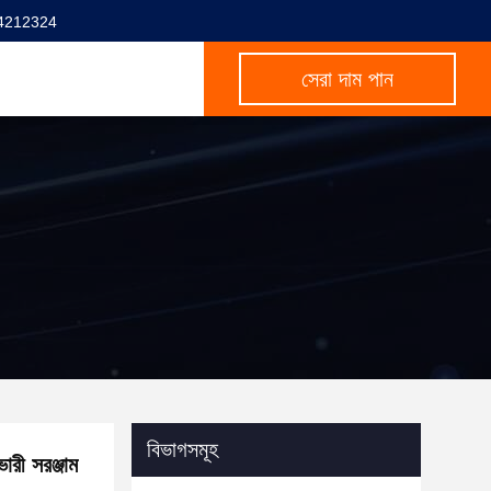
4212324
সেরা দাম পান
বিভাগসমূহ
ারী সরঞ্জাম