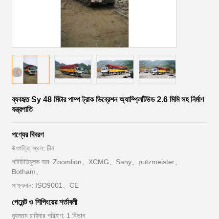
ব্যবহৃত Sy 48 মিটার পাম্প ট্রাক ভিব্রেশন অ্যাম্প্লিটিউড 2.6 মিমি সহ নির্মাণ
যন্ত্রপাতি
পণ্যের বিবরণ
উৎপত্তি স্থল: চীন
পরিচিতিমুলক নাম: Zoomlion、XCMG、Sany、putzmeister、
Botham、
সাক্ষ্যদান: ISO9001、CE
পেমেন্ট ও শিপিংয়ের শর্তাবলী
ন্যূনতম চাহিদার পরিমাণ: 1 বিভাগ