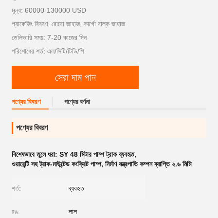
মূল্য: 60000-130000 USD
প্যাকেজিং বিবরণ: রোরো জাহাজ, কার্গো বাল্ক জাহাজ
ডেলিভারি সময়: 7-20 কাজের দিন
পরিশোধের শর্ত: এল/সিটি/টিডি/পি
সেরা দাম পান
পণ্যের বিবরণ
পণ্যের বর্ণনা
পণ্যের বিবরণ
বিশেষভাবে তুলে ধরা:
SY 48 মিটার পাম্প ট্রাক ব্যবহৃত
,
ওয়ারেন্টি সহ ট্রাক-মাউন্টেড কংক্রিট পাম্প
,
নির্মাণ যন্ত্রপাতি কম্পন ব্যাপ্তি ২.৬ মিমি
শর্ত:
ব্যবহৃত
রঙ:
লাল