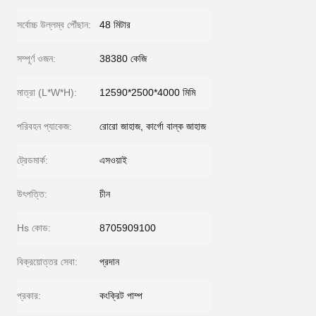
সর্বোচ্চ উল্লম্ব পৌঁছান:
48 মিটার
সম্পূর্ণ ওজন:
38380 কেজি
মাত্রা (L*W*H):
12590*2500*4000 মিমি
পরিবহন প্যাকেজ:
রোরো জাহাজ, কার্গো বাল্ক জাহাজ
ট্রেডমার্ক:
এসওয়াই
উৎপত্তি:
চীন
Hs কোড:
8705909100
বিক্রয়োত্তর সেবা:
প্রদান
প্রকার:
কংক্রিট পাম্প