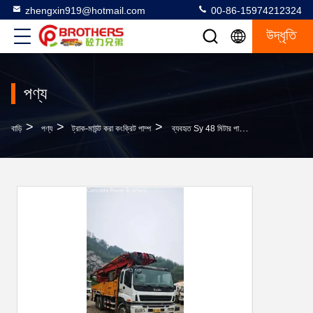
zhengxin919@hotmail.com
00-86-15974212324
উদ্ধৃতি
পণ্য
>
>
>
বাড়ি
পণ্য
ট্রাক-মাউন্ট করা কংক্রিট পাম্প
ব্যবহৃত Sy 48 মিটার পাম্প ট্রাক ভিব্রেশন অ্যাম্প্লিটিউড 2.6 মিমি সহ নির্মাণ যন্ত্রপাতি