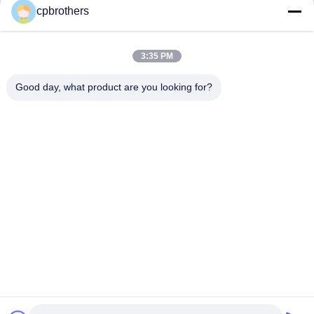
cpbrothers
3:35 PM
Good day, what product are you looking for?
HUNAN CONCRETE POWER BROTHERS
HEAVY INDUSTRY & TECHNOLOGY CO.,
LIMITED
zhengxin919@hotmail.com
00-86-15974212324
রুম ১৬০২৫, বাওলি লিনিউ সেন্টার, আই-৩বি টংজি পো ওয়েস্ট রোড, চাংসা সিটি, চাংসা,
হুনান, চীন
চীন ভালো মানের ট্রাক-মাউন্ট করা কংক্রিট পাম্প সরবরাহকারী। কপিরাইট © 2024-2026 Hunan