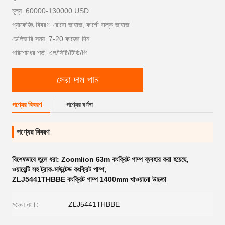
মূল্য: 60000-130000 USD
প্যাকেজিং বিবরণ: রোরো জাহাজ, কার্গো বাল্ক জাহাজ
ডেলিভারি সময়: 7-20 কাজের দিন
পরিশোধের শর্ত: এল/সিটি/টিডি/পি
সেরা দাম পান
পণ্যের বিবরণ
পণ্যের বর্ণনা
পণ্যের বিবরণ
বিশেষভাবে তুলে ধরা:
Zoomlion 63m কংক্রিট পাম্প ব্যবহার করা হয়েছে
,
ওয়ারেন্টি সহ ট্রাক-মাউন্টেড কংক্রিট পাম্প
,
ZLJ5441THBBE কংক্রিট পাম্প 1400mm খাওয়ানো উচ্চতা
মডেল নং।:
ZLJ5441THBBE