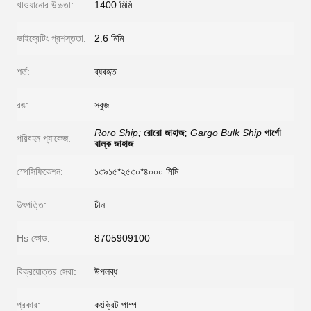
খাওয়ানোর উচ্চতা:
1400 মিমি
ভাইব্রেটিং প্রশস্ততা:
2.6 মিমি
শর্ত:
ব্যবহৃত
রঙ:
সবুজ
Roro Ship;
রোরো জাহাজ;
Gargo Bulk Ship
গার্গো
পরিবহন প্যাকেজ:
বাল্ক জাহাজ
স্পেসিফিকেশন:
১৩৯১৫*২৫৩০*৪০০০ মিমি
উৎপত্তি:
চীন
Hs কোড:
8705909100
বিক্রয়োত্তর সেবা:
উপলব্ধ
প্রকার:
কংক্রিট পাম্প