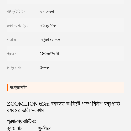
শটক্রিট টাইপ:
অল্প শুকনো
মেশিনিং প্রক্রিয়া:
হাইড্রোলিক
কাঠামো:
সিলিন্ডারের ধরন
প্রমোদ:
180m²/ঘণ্টা
বিক্রির পর:
উপলব্ধ
পণ্যের বর্ণনা
ZOOMLION 63m ব্যবহৃত কংক্রিট পাম্প নির্মাণ যন্ত্রপাতি
ব্যবহৃত ভারী সরঞ্জাম
প্রধান
প্যারামিটারঃ
ব্র্যান্ড নাম
জুমলিয়ন