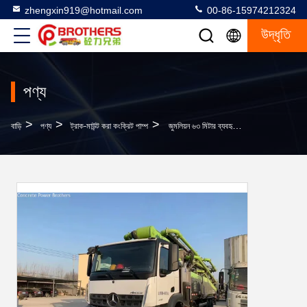
zhengxin919@hotmail.com
00-86-15974212324
উদ্ধৃতি
পণ্য
>
>
>
বাড়ি
পণ্য
ট্রাক-মাউন্ট করা কংক্রিট পাম্প
জুমলিয়ন ৬৩ মিটার ব্যবহৃত কংক্রিট পাম্প ভারী সরঞ্জাম ZLJ5441THBBE 1400mm ফিডিং উচ্চতা সঙ্গে