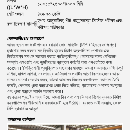
মাত্রা
১৩৯১৫*২৫০০*৪০০০ মিমি
((L*W*H)
মোট ওজন
৪৩৮৭০ কেজি
হপার আনুষাঙ্গিক; শীট ধাতু;সমস্ত সিস্টেম পরীক্ষা এবং
রক্ষণাবেক্ষণ সামগ্রী
পরীক্ষা; পরিষ্কার
কোম্পানি
Intr
অপসারণ
আমরা হুনান কংক্রিট পাওয়ার ব্রাদার্স কোং লিমিটেড (সিপিবি হিসাবে সংক্ষিপ্ত)
চ্যাংশায় সদর দফতর সহ দ্বিতীয় হাতের নির্মাণ যন্ত্রপাতিতে পেশাদার এবং
নির্ভরযোগ্য সমাধান সরবরাহ করতে প্রতিশ্রুতিবদ্ধ।আমাদের দলের বেশিরভাগ
সদস্যই এসওয়াই এবং জুমলিয়নের প্রাক্তন কর্মচারী যারা এসওয়াইতে কাজ
করেছেন।
Y
শক্তিশালী প্রযুক্তিগত সহায়তার মাধ্যমে আমরা সফলভাবে দক্ষিণ-পূর্ব
এশিয়া, দক্ষিণ এশিয়া, মধ্যপ্রাচ্য,আফ্রিকা ও ল্যাটিন আমেরিকাগ্রাহকদের আরও
ভালভাবে সেবা দেওয়ার জন্য, আমরা আমাদের নিজস্ব রক্ষণাবেক্ষণ কর্মশালা তৈরি
করেছি, পেশাদার খুচরা যন্ত্রাংশের গুদাম দিয়ে সজ্জিত, গ্রাহকদের পেশাদার সংস্কার
এবং খুচরা যন্ত্রাংশ সমর্থন সরবরাহ করে।
বহু বছরের প্রচেষ্টার মধ্য দিয়ে, আমরা চীন এবং এমনকি সারা বিশ্বে ব্যবহৃত নির্মাণ
যন্ত্রপাতিগুলির শীর্ষস্থানীয় সরবরাহকারী হয়ে উঠেছি। ব্যবহৃত ভারী সরঞ্জাম, কেবল
সিপি ব্রাদার্স এ আসুন!
আমাদের কর্মশালা