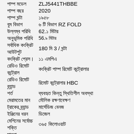
পাম্প মডেল
ZLJ5441THBBE
পাম্প বছর
2020
পাম্প ঘন্টা
১৯৫৮
বুম বিভাগ
৬ টি বিভাগ RZ FOLD
উল্লম্ব পরিধি
62.১ মিটার
অনুভূমিক পরিধি
56.৯ মিটার
সর্বাধিক কংক্রিট
180 মি 3 / ঘন্টা
আউটপুট
কংক্রিট প্রেস।
১১ এমপিএ
রেডিও রিমোট
কংক্রিট পাম্প রিমোট কন্ট্রোলার
কন্ট্রোল
রেডিও রিমোট
রিমোট কন্ট্রোলার HBC
ব্র্যান্ড
শর্ত
ব্যবহৃত কিন্তু স্থিতিশীল অবস্থা
মেরামতের মান
মৌলিক রক্ষণাবেক্ষণ
ট্রাকের ব্র্যান্ড
মার্সেডিজ বেনজ
ইঞ্জিনের ধরন
ডিজেল
মেশিনের সর্বোচ্চ
৩৬৫ কিলোওয়াট
শক্তি