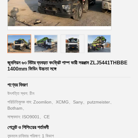
জুমলিয়ন ৬৩ মিটার ব্যবহৃত কংক্রিট পাম্প ভারী সরঞ্জাম ZLJ5441THBBE
1400mm ফিডিং উচ্চতা সঙ্গে
পণ্যের বিবরণ
উৎপত্তি স্থল: চীন
পরিচিতিমুলক নাম: Zoomlion、XCMG、Sany、putzmeister、
Botham、
সাক্ষ্যদান: ISO9001、CE
পেমেন্ট ও শিপিংয়ের শর্তাবলী
ন্যূনতম চাহিদার পরিমাণ: 1 বিভাগ