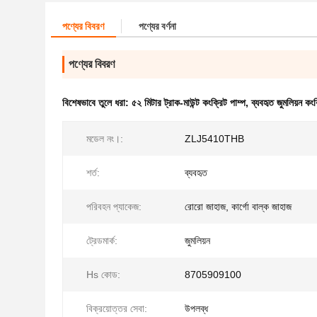
পণ্যের বিবরণ
পণ্যের বর্ণনা
পণ্যের বিবরণ
বিশেষভাবে তুলে ধরা:
৫২ মিটার ট্রাক-মাউন্ট কংক্রিট পাম্প
,
ব্যবহৃত জুমলিয়ন কংক
মডেল নং।:
ZLJ5410THB
শর্ত:
ব্যবহৃত
পরিবহন প্যাকেজ:
রোরো জাহাজ, কার্গো বাল্ক জাহাজ
ট্রেডমার্ক:
জুমলিয়ন
Hs কোড:
8705909100
বিক্রয়োত্তর সেবা:
উপলব্ধ