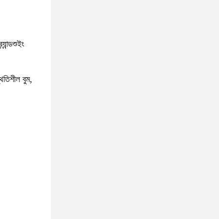
যান্ড
শুইং
থিতিশীল বুম,