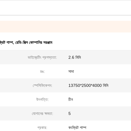
্রিট পাম্প
,
রেডি-মিক্স কোম্পানির সরঞ্জাম
ভাইব্রেটিং প্রশস্ততা:
2.6 মিমি
রঙ:
সাদা
স্পেসিফিকেশন:
13750*2500*4000 মিমি
উৎপত্তি:
চীন
যোগানের ক্ষমতা:
5
প্রকার:
কংক্রিট পাম্প