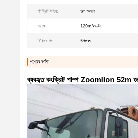
শটক্রিট টাইপ:
অল্প শুকনো
প্রমোদ:
120m²/ঘণ্টা
বিক্রির পর:
উপলব্ধ
পণ্যের বর্ণনা
ব্যবহৃত কংক্রিট পাম্প Zoomlion 52m জন্য 