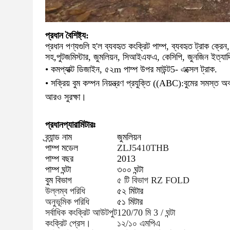
প্রধান বৈশিষ্ট্য:
প্রধান পণ্যগুলি হ'ল ব্যবহৃত কংক্রিট পাম্প, ব্যবহৃত ট্রাক ক্রেন, ব্
সহ
,
পুটজমিস্টার, জুমলিয়ন, সিআইএফএ, কেসিপি, জুনজিন ইত্যা
• কমপ্যাক্ট ডিজাইন, ৫২
m পাম্প উপর মাউন্ট
5
- এক্সেল ট্রাক.
• সক্রিয় বুম কম্পন নিয়ন্ত্রণ প্রযুক্তি ((ABC):বুমের সমস্ত 
আরও সুরক্ষা।
প্রধান
প্যারামিটারঃ
ব্র্যান্ড নাম
জুমলিয়ন
পাম্প মডেল
ZLJ5410THB
পাম্প বছর
2013
পাম্প ঘন্টা
৩০০ ঘন্টা
বুম বিভাগ
৫ টি বিভাগ RZ FOLD
উল্লম্ব পরিধি
৫২ মিটার
অনুভূমিক পরিধি
৫১ মিটার
সর্বাধিক কংক্রিট আউটপুট
120/70 মি 3 / ঘন্টা
কংক্রিট প্রেস।
১২/১০ এমপিএ