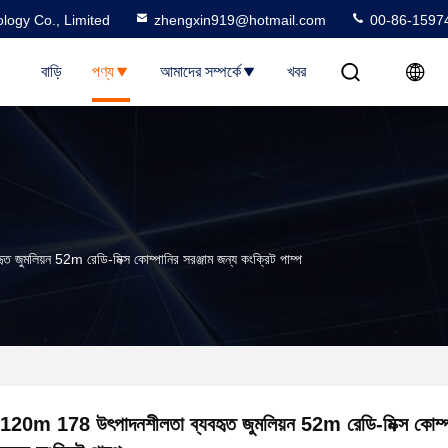
logy Co., Limited
zhengxin919@hotmail.com
00-86-1597
বাড়ি
পণ্য
আমাদের সম্পর্কে
খবর
ুমলিয়ন 52m রেডি-মিক্স কোম্পানির সরঞ্জাম জন্য কংক্রিট পাম্প
120m 178 উৎপাদনশীলতা ব্যবহৃত জুমলিয়ন 52m রেডি-মিক্স কোম্পা