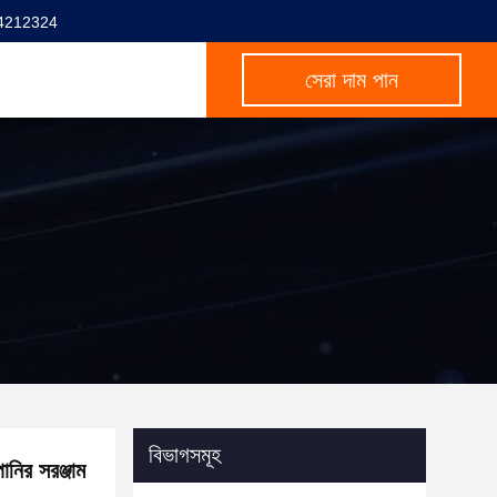
4212324
সেরা দাম পান
বিভাগসমূহ
নির সরঞ্জাম