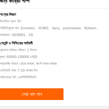
জন্য কংক্রিট পাম্প
পণ্যের বিবরণ
উৎপত্তি স্থল: চীন
পরিচিতিমুলক নাম: Zoomlion、XCMG、Sany、putzmeister、Botham、
সাক্ষ্যদান: ISO9001、CE
পেমেন্ট ও শিপিংয়ের শর্তাবলী
ন্যূনতম চাহিদার পরিমাণ: 1 বিভাগ
মূল্য: 60000-130000 USD
প্যাকেজিং বিবরণ: রোরো জাহাজ, কার্গো বাল্ক জাহাজ
ডেলিভারি সময়: 7-20 কাজের দিন
পরিশোধের শর্ত: এল/সিটি/টিডি/পি
সেরা দাম পান