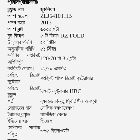
প্রধান
প্যারামিটারঃ
ব্র্যান্ড নাম
জুমলিয়ন
পাম্প মডেল
ZLJ5410THB
পাম্প বছর
2013
পাম্প ঘন্টা
৬০০০ ঘন্টা
বুম বিভাগ
৫ টি বিভাগ RZ FOLD
উল্লম্ব পরিধি
৫২ মিটার
অনুভূমিক পরিধি
৫১ মিটার
সর্বাধিক কংক্রিট
120/70 মি 3 / ঘন্টা
আউটপুট
কংক্রিট প্রেস।
১২/১০ এমপিএ
রেডিও রিমোট
কংক্রিট পাম্প রিমোট কন্ট্রোলার
কন্ট্রোল
রেডিও রিমোট
রিমোট কন্ট্রোলার HBC
ব্র্যান্ড
শর্ত
ব্যবহৃত কিন্তু স্থিতিশীল অবস্থা
মেরামতের মান
মৌলিক রক্ষণাবেক্ষণ
ট্রাকের ব্র্যান্ড
মার্সেডিজ বেনজ
ইঞ্জিনের ধরন
ডিজেল
মেশিনের সর্বোচ্চ
৩৬৫ কিলোওয়াট
শক্তি