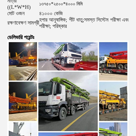
মাত্রা
১৩৭৫০*২৫০০*৪০০০ মিমি
((L*W*H)
মোট ওজন
৪১০০০ কেজি
হপার আনুষাঙ্গিক; শীট ধাতু;সমস্ত সিস্টেম পরীক্ষা এবং
রক্ষণাবেক্ষণ সামগ্রী
পরীক্ষা; পরিষ্কার
ডেলিভারি পয়েন্টঃ