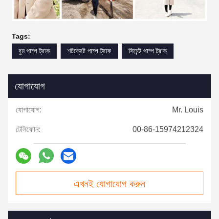
Tags:
বুম পাম্প ট্রাক
শটক্রেট পাম্প ট্রাক
সিমেন্ট পাম্প ট্রাক
যোগাযোগ
যোগাযোগ:
Mr. Louis
টেলিফোন:
00-86-15974212324
এখনই যোগাযোগ করুন