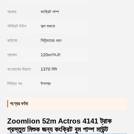
প্রকার:
কংক্রিট পাম্প
শটক্রিট টাইপ:
অল্প শুকনো
কাঠামো:
সিলিন্ডারের ধরন
প্রমোদ:
120m²/ঘণ্টা
খাওয়ানোর উচ্চতা:
1370 মিমি
বিক্রির পর:
উপলব্ধ
পণ্যের বর্ণনা
Zoomlion 52m Actros 4141 ট্রাক
প্রস্তুত মিশুক জন্য কংক্রিট বুম পাম্প মাউন্ট