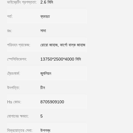
ভাইব্রেটিং প্রশস্ততা:
2.6 মিমি
শর্ত:
ব্যবহৃত
রঙ:
সাদা
পরিবহন প্যাকেজ:
রোরো জাহাজ, কার্গো বাল্ক জাহাজ
স্পেসিফিকেশন:
13750*2500*4000 মিমি
ট্রেডমার্ক:
জুমলিয়ন
উৎপত্তি:
চীন
Hs কোড:
8705909100
যোগানের ক্ষমতা:
5
বিক্রয়োত্তর সেবা:
উপলব্ধ