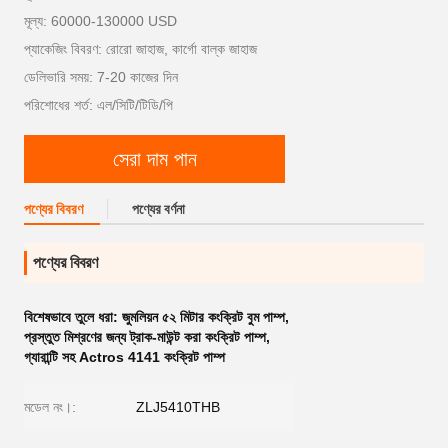
মূল্য: 60000-130000 USD
প্যাকেজিং বিবরণ: রোরো জাহাজ, কার্গো বাল্ক জাহাজ
ডেলিভারি সময়: 7-20 কাজের দিন
পরিশোধের শর্ত: এল/সিটি/টিডি/পি
সেরা দাম পান
পণ্যের বিবরণ
পণ্যের বর্ণনা
পণ্যের বিবরণ
বিশেষভাবে তুলে ধরা:
জুমলিয়ন ৫২ মিটার কংক্রিট বুম পাম্প
,
প্রস্তুত মিশ্রণের জন্য ট্রাক-মাউন্ট করা কংক্রিট পাম্প
,
গ্যারান্টি সহ Actros 4141 কংক্রিট পাম্প
মডেল নং।:
ZLJ5410THB