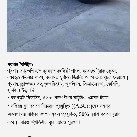
প্রধান বৈশিষ্ট্য:
প্রধান পণ্যগুলি হ'ল ব্যবহৃত কংক্রিট পাম্প, ব্যবহৃত ট্রাক ক্রেন,
ব্যবহৃত ট্রেলার পাম্প, ব্যবহৃত ঘূর্ণমান ড্রিলিং প্লাগ এবং খুচরা যন্ত্রাংশ।
প্রধান ব্র্যান্ড
শুইং সহ
,
পুটজমিস্টার, জুমলিয়ন, সিআইএফএ, কেসিপি,
জুনজিন ইত্যাদি।
• কমপ্যাক্ট ডিজাইন, ৫২
m পাম্প উপর মাউন্ট
5
- এক্সেল ট্রাক.
• সক্রিয় বুম কম্পন নিয়ন্ত্রণ প্রযুক্তি ((ABC):বুমের সমস্ত
অবস্থানের সক্রিয় কম্পন হ্রাস প্রযুক্তি, 50% দ্বারা কম্পন হ্রাস
করে। আরও স্থিতিশীল বুম, আরও সুরক্ষা।