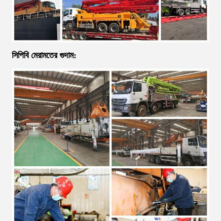
সিপিবি মেরামতের গুদাম: