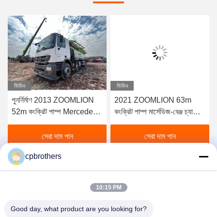
ভিডিও
ভিডিও
2021 ZOOMLION 63m
ব্যবহৃত হাইড্রোলিক মেশিনিং প্রক্রিয়া
কংক্রিট পাম্প মার্সেডিজ-বেঞ্জ চ্যাসিতে
2014 সালে Putzmeister জন্য
বিক্রয়ের জন্য
46 মিটার কংক্রিট পাম্প ট্রাক
সেরা দাম পান
সেরা দাম পান
cpbrothers
10:15 PM
Good day, what product are you looking for?
HUNAN CONCRETE POWER BROTHERS