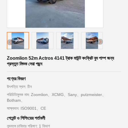
Zoomlion 52m Actros 4141 ট্রাক মাউন্ট কংক্রিট বুম পাম্প জন্য
প্রস্তুত মিশুক সেরা পছন্দ
পণ্যের বিবরণ
উৎপত্তি স্থল: চীন
পরিচিতিমুলক নাম: Zoomlion、XCMG、Sany、putzmeister、
Botham、
সাক্ষ্যদান: ISO9001、CE
পেমেন্ট ও শিপিংয়ের শর্তাবলী
ন্যূনতম চাহিদার পরিমাণ: 1 বিভাগ