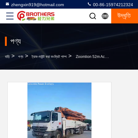
zhengxin919@hotmail.com
00-86-15974212324
উদ্ধৃতি
পণ্য
>
>
>
বাড়ি
পণ্য
ট্রাক-মাউন্ট করা কংক্রিট পাম্প
Zoomlion 52m Actros 4141 ট্রাক মাউন্ট কংক্রিট বুম পাম্প জন্য প্রস্তুত মিশুক সেরা পছন্দ