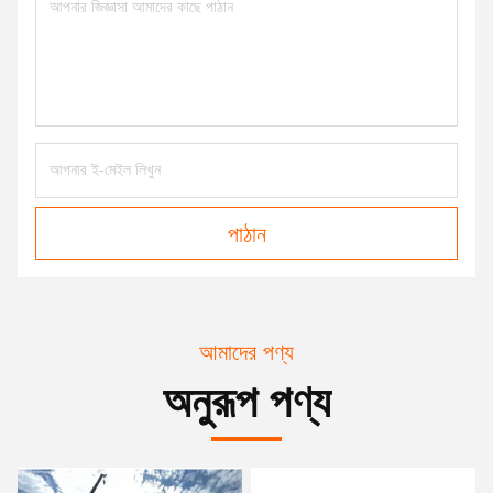
পাঠান
আমাদের পণ্য
অনুরূপ পণ্য