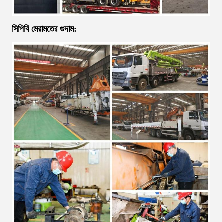
সিপিবি মেরামতের গুদাম: