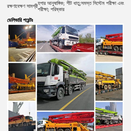
হপার আনুষাঙ্গিক; শীট ধাতু;সমস্ত সিস্টেম পরীক্ষা এবং
রক্ষণাবেক্ষণ সামগ্রী
পরীক্ষা; পরিষ্কার
ডেলিভারি পয়েন্টঃ