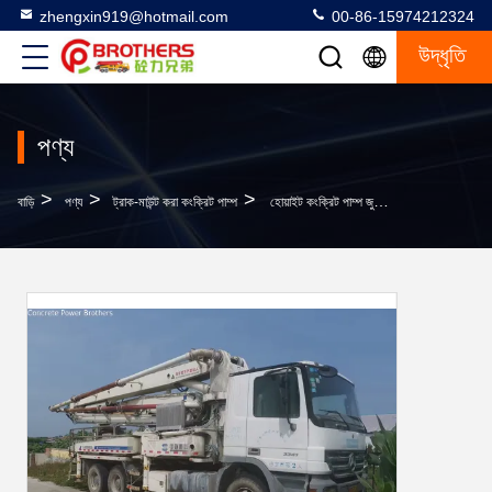
zhengxin919@hotmail.com
00-86-15974212324
উদ্ধৃতি
পণ্য
>
>
>
বাড়ি
পণ্য
ট্রাক-মাউন্ট করা কংক্রিট পাম্প
হোয়াইট কংক্রিট পাম্প জুমলিয়ন ভাড়া 38 মিটারের ব্যবহৃত নির্মাণ যন্ত্র ভালো অবস্থায়