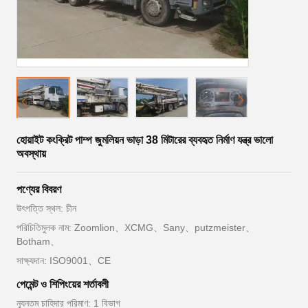
হোয়াইট কংক্রিট পাম্প জুমলিয়ন ভাড়া 38 মিটারের ব্যবহৃত নির্মাণ যন্ত্র ভালো
অবস্থায়
পণ্যের বিবরণ
উৎপত্তি স্থল: চীন
পরিচিতিমুলক নাম: Zoomlion、XCMG、Sany、putzmeister、
Botham、
সাক্ষ্যদান: ISO9001、CE
পেমেন্ট ও শিপিংয়ের শর্তাবলী
ন্যূনতম চাহিদার পরিমাণ: 1 বিভাগ