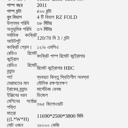
পাম্প বছর
2011
পাম্প ঘন্টা
৫০০ ঘন্টা
বুম বিভাগ
4 টি বিভাগ RZ FOLD
উল্লম্ব পরিধি
৩৮ মিটার
অনুভূমিক পরিধি
৩৭ মিটার
সর্বাধিক কংক্রিট
120/70 মি 3 / ঘন্টা
আউটপুট
কংক্রিট প্রেস।
১২/৬ এমপিএ
রেডিও রিমোট
কংক্রিট পাম্প রিমোট কন্ট্রোলার
কন্ট্রোল
রেডিও রিমোট
রিমোট কন্ট্রোলার HBC
ব্র্যান্ড
শর্ত
ব্যবহৃত কিন্তু স্থিতিশীল অবস্থা
মেরামতের মান
মৌলিক রক্ষণাবেক্ষণ
ট্রাকের ব্র্যান্ড
মার্সেডিজ বেনজ
ইঞ্জিনের ধরন
ডিজেল
মেশিনের সর্বোচ্চ
৩৬৫ কিলোওয়াট
শক্তি
মাত্রা
11690*2500*3800 মিমি
((L*W*H)
মোট ওজন
২৮০০০ কেজি