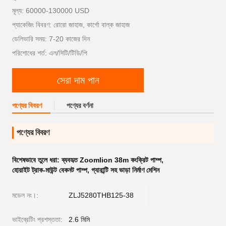
মূল্য: 60000-130000 USD
প্যাকেজিং বিবরণ: রোরো জাহাজ, কার্গো বাল্ক জাহাজ
ডেলিভারি সময়: 7-20 কাজের দিন
পরিশোধের শর্ত: এল/সিটি/টিডি/পি
সেরা দাম পান
পণ্যের বিবরণ
পণ্যের বর্ণনা
পণ্যের বিবরণ
বিশেষভাবে তুলে ধরা:
ব্যবহৃত Zoomlion 38m কংক্রিট পাম্প
,
হোয়াইট ট্রাক-মাউন্ট বেকনট পাম্প
,
গ্যারান্টি সহ ভাড়া নির্মাণ মেশিন
মডেল নং।:
ZLJ5280THB125-38
ভাইব্রেটিং প্রশস্ততা:
2.6 মিমি