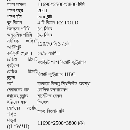
পাম্প মডেল
11690*2500*3800 মিমি
পাম্প বছর
2011
পাম্প ঘন্টা
৫০০ ঘন্টা
বুম বিভাগ
4 টি বিভাগ RZ FOLD
উল্লম্ব পরিধি
৪৭ মিটার
অনুভূমিক পরিধি
৪৬ মিটার
সর্বাধিক কংক্রিট
120/70 মি 3 / ঘন্টা
আউটপুট
কংক্রিট প্রেস।
১২/৬ এমপিএ
রেডিও রিমোট
কংক্রিট পাম্প রিমোট কন্ট্রোলার
কন্ট্রোল
রেডিও রিমোট
রিমোট কন্ট্রোলার HBC
ব্র্যান্ড
শর্ত
ব্যবহৃত কিন্তু স্থিতিশীল অবস্থা
মেরামতের মান
মৌলিক রক্ষণাবেক্ষণ
ট্রাকের ব্র্যান্ড
মার্সেডিজ বেনজ
ইঞ্জিনের ধরন
ডিজেল
মেশিনের সর্বোচ্চ
৩৬৫ কিলোওয়াট
শক্তি
মাত্রা
11690*2500*3800 মিমি
((L*W*H)