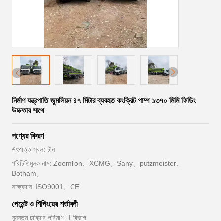
নির্মাণ যন্ত্রপাতি জুমলিয়ন ৪৭ মিটার ব্যবহৃত কংক্রিট পাম্প ১৩৭০ মিমি ফিডিং
উচ্চতার সাথে
পণ্যের বিবরণ
উৎপত্তি স্থল: চীন
পরিচিতিমুলক নাম: Zoomlion、XCMG、Sany、putzmeister、
Botham、
সাক্ষ্যদান: ISO9001、CE
পেমেন্ট ও শিপিংয়ের শর্তাবলী
ন্যূনতম চাহিদার পরিমাণ: 1 বিভাগ