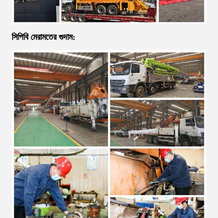
সিপিবি মেরামতের গুদাম: