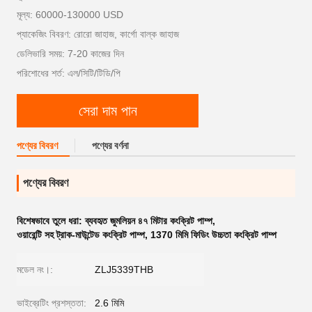
মূল্য: 60000-130000 USD
প্যাকেজিং বিবরণ: রোরো জাহাজ, কার্গো বাল্ক জাহাজ
ডেলিভারি সময়: 7-20 কাজের দিন
পরিশোধের শর্ত: এল/সিটি/টিডি/পি
সেরা দাম পান
পণ্যের বিবরণ
পণ্যের বর্ণনা
পণ্যের বিবরণ
বিশেষভাবে তুলে ধরা:
ব্যবহৃত জুমলিয়ন ৪৭ মিটার কংক্রিট পাম্প
,
ওয়ারেন্টি সহ ট্রাক-মাউন্টেড কংক্রিট পাম্প
,
1370 মিমি ফিডিং উচ্চতা কংক্রিট পাম্প
মডেল নং।:
ZLJ5339THB
ভাইব্রেটিং প্রশস্ততা:
2.6 মিমি