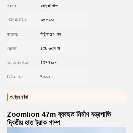
প্রকার:
কংক্রিট পাম্প
শটক্রিট টাইপ:
অল্প শুকনো
কাঠামো:
সিলিন্ডারের ধরন
প্রমোদ:
120m²/ঘণ্টা
খাওয়ানোর উচ্চতা:
1370 মিমি
বিক্রির পর:
উপলব্ধ
পণ্যের বর্ণনা
Zoomlion 47m ব্যবহৃত নির্মাণ যন্ত্রপাতি
দ্বিতীয় হাত ট্রাক পাম্প