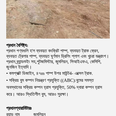
প্রধান বৈশিষ্ট্য:
প্রধান পণ্যগুলি হ'ল ব্যবহৃত কংক্রিট পাম্প, ব্যবহৃত ট্রাক ক্রেন,
ব্যবহৃত ট্রেলার পাম্প, ব্যবহৃত ঘূর্ণমান ড্রিলিং প্লাগ এবং খুচরা যন্ত্রাংশ।
প্রধান ব্র্যান্ড
শুইং সহ
,
পুটজমিস্টার, জুমলিয়ন, সিআইএফএ, কেসিপি,
জুনজিন ইত্যাদি।
• কমপ্যাক্ট ডিজাইন, ৪৭
m পাম্প উপর মাউন্ট
4
- এক্সেল ট্রাক.
• সক্রিয় বুম কম্পন নিয়ন্ত্রণ প্রযুক্তি ((ABC):বুমের সমস্ত
অবস্থানের সক্রিয় কম্পন হ্রাস প্রযুক্তি, 50% দ্বারা কম্পন হ্রাস
করে। আরও স্থিতিশীল বুম, আরও সুরক্ষা।
প্রধান
প্যারামিটারঃ
ব্র্যান্ড নাম
জুমলিয়ন