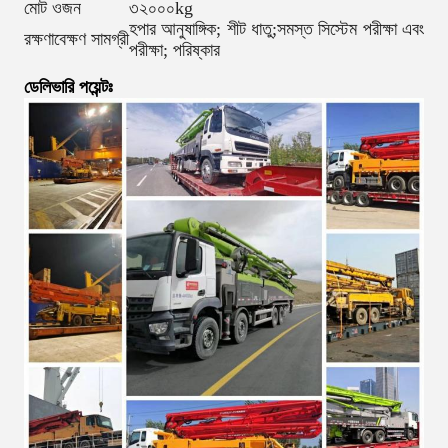
মোট ওজন
৩২০০০kg
হপার আনুষাঙ্গিক; শীট ধাতু;সমস্ত সিস্টেম পরীক্ষা এবং
রক্ষণাবেক্ষণ সামগ্রী
পরীক্ষা; পরিষ্কার
ডেলিভারি পয়েন্টঃ