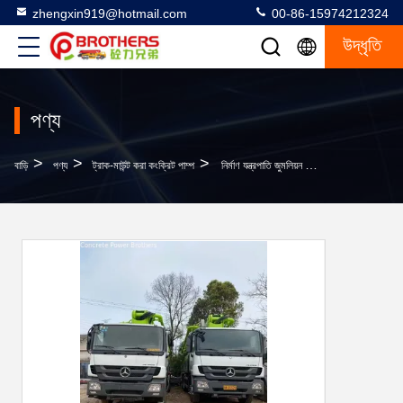
zhengxin919@hotmail.com
00-86-15974212324
উদ্ধৃতি
পণ্য
>
>
>
বাড়ি
পণ্য
ট্রাক-মাউন্ট করা কংক্রিট পাম্প
নির্মাণ যন্ত্রপাতি জুমলিয়ন ৪৭ মিটার ব্যবহৃত কংক্রিট পাম্প ১৩৭০ মিমি ফিডিং উচ্চতার সাথে