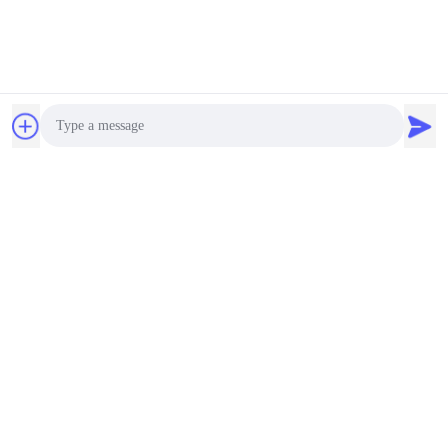
Photo
Video Call
Audio Call