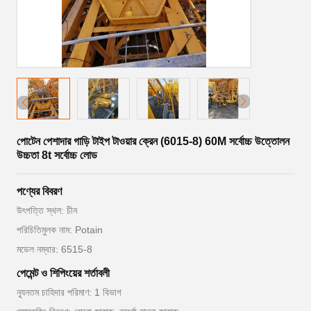
পোটেন পেশাদার গাড়ি টাইপ টাওয়ার ক্রেন (6015-8) 60M সর্বোচ্চ উত্তোলন
উচ্চতা 8t সর্বোচ্চ লোড
পণ্যের বিবরণ
উৎপত্তি স্থল: চীন
পরিচিতিমুলক নাম: Potain
মডেল নম্বার: 6515-8
পেমেন্ট ও শিপিংয়ের শর্তাবলী
ন্যূনতম চাহিদার পরিমাণ: 1 বিভাগ