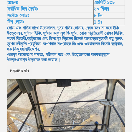
মডেলঃ
এমসিটি ১৩৮
সর্বাধিক জিব দৈর্ঘ্যঃ
৬০ মিটার
সর্বোচ্চ লোডঃ
৮ টন
টিপ লোডঃ
1.5t
লোড এবং গতির সাথে উত্তোলন, শূন্য গতির হোভার, ব্রেক বন্ধ না করে ইঞ্চি
উত্তোলন, ঘূর্ণমান ইঞ্চি, ঘূর্ণমান বন্ধ লুপ ডি ঘূর্ণন, বোকা প্রতিরোধী নোঙ্গর জিনিস,
সংঘর্ষ বিরোধী,কন্ট্রোলার এবং ডিসপ্লে স্ক্রিনের রিমোট আপগ্রেডদূরবর্তী বায়ু সূচক,
মুখের স্বীকৃতি প্রযুক্তি, অপশনাল সংগ্রাহক রিং এবং ওয়্যারলেস রিমোট কন্ট্রোল,
হুক ভিজ্যুয়ালাইজেশন.
এছাড়া আরোহণের দক্ষতা, পরিবহন খরচ এবং উত্তোলনের পারফরম্যান্সে
উল্লেখযোগ্য উদ্ভাবন করা হয়েছে।
বিস্তারিত ছবি