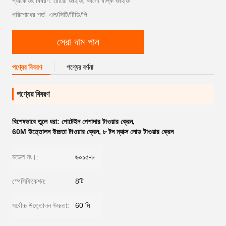
প্যাকেজিং বিবরণ: রোরো জাহাজ, কার্গো বাল্ক জাহাজ
পরিশোধের শর্ত: এল/সিটি/টিডি/পি
সেরা দাম পান
পণ্যের বিবরণ
পণ্যের বর্ণনা
পণ্যের বিবরণ
বিশেষভাবে তুলে ধরা:
পোটেইন পেশাদার টাওয়ার ক্রেন
,
60M উত্তোলন উচ্চতা টাওয়ার ক্রেন
,
৮ টন ম্যাক্স লোড টাওয়ার ক্রেন
মডেল নং।:
৬০১৫-৮
স্পেসিফিকেশন:
8টি
সর্বোচ্চ উত্তোলন উচ্চতা:
60 মি