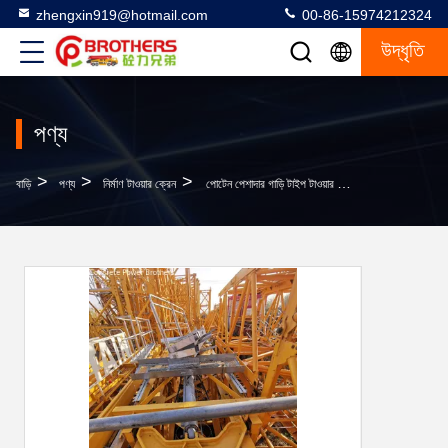
zhengxin919@hotmail.com
00-86-15974212324
উদ্ধৃতি
পণ্য
>
>
>
বাড়ি
পণ্য
নির্মাণ টাওয়ার ক্রেন
পোটেন পেশাদার গাড়ি টাইপ টাওয়ার ক্রেন (6015-8) 60M সর্বোচ্চ উত্তোলন উচ্চতা 8t সর্বোচ্চ লোড