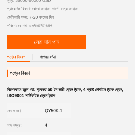
মূল্য: 35000-50000 USD
প্যাকেজিং বিবরণ: রোরো জাহাজ, কার্গো বাল্ক জাহাজ
ডেলিভারি সময়: 7-20 কাজের দিন
পরিশোধের শর্ত: এল/সিটি/টিডি/পি
সেরা দাম পান
পণ্যের বিবরণ
পণ্যের বর্ণনা
পণ্যের বিবরণ
বিশেষভাবে তুলে ধরা:
ব্যবহৃত 50 টন ভারী ক্রেন ট্রাক
,
4 শ্যাফ্ট মোবাইল ট্রাক ক্রেন
,
ISO9001 সার্টিফাইড ক্রেন ট্রাক
মডেল নং।:
QY50K-1
খাদ নম্বর:
4