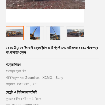
২০১৩ Xg ৫০ টন ভারী ক্রেন ট্রাক ৪ টি শ্যাফ্ট এবং আইএসও ৯০০১ শংসাপত্র
সহ ব্যবহৃত ক্রেন
পণ্যের বিবরণ
উৎপত্তি স্থল: চীন
পরিচিতিমুলক নাম: Zoomlion、XCMG、Sany
সাক্ষ্যদান: ISO9001、CE
পেমেন্ট ও শিপিংয়ের শর্তাবলী
ন্যূনতম চাহিদার পরিমাণ: 1 বিভাগ