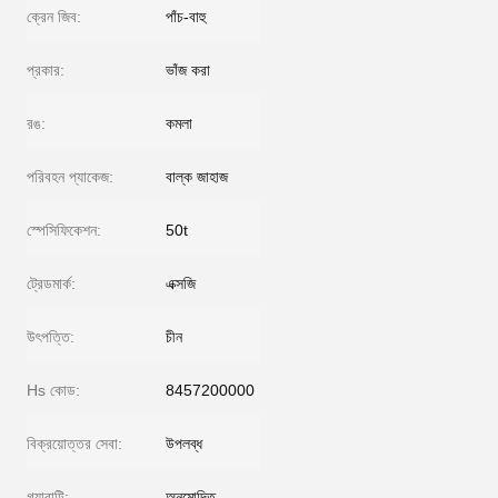
ক্রেন জিব:
পাঁচ-বাহু
প্রকার:
ভাঁজ করা
রঙ:
কমলা
পরিবহন প্যাকেজ:
বাল্ক জাহাজ
স্পেসিফিকেশন:
50t
ট্রেডমার্ক:
এক্সজি
উৎপত্তি:
চীন
Hs কোড:
8457200000
বিক্রয়োত্তর সেবা:
উপলব্ধ
গ্যারান্টি:
অনুমোদিত