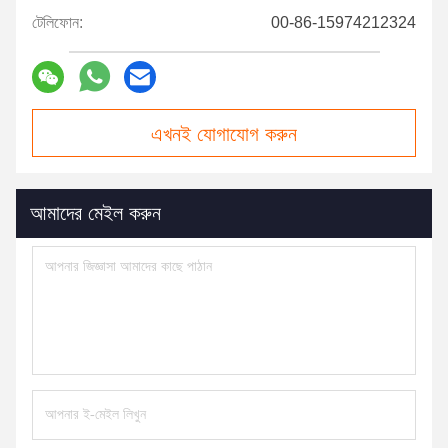
টেলিফোন:
00-86-15974212324
এখনই যোগাযোগ করুন
আমাদের মেইল করুন