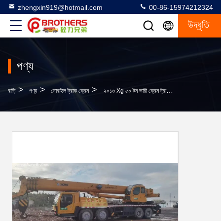
zhengxin919@hotmail.com
00-86-15974212324
উদ্ধৃতি
পণ্য
>
>
>
বাড়ি
পণ্য
মোবাইল ট্রাক ক্রেন
২০১৩ Xg ৫০ টন ভারী ক্রেন ট্রাক ৪ টি শ্যাফ্ট এবং আইএসও ৯০০১ শংসাপত্র সহ ব্যবহৃত ক্রেন