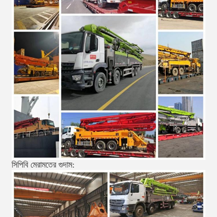
সিপিবি মেরামতের গুদাম: