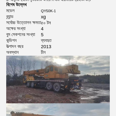
বিশেষ উল্লেখ
মডেল
QY50K-1
ব্র্যান্ড
xg
সর্বোচ্চ উত্তোলন ক্ষমতা
৫০ টন
অক্ষের সংখ্যা
4
বুম সেকশনের সংখ্যা
5
কন্ডিশন
ব্যবহৃত
উত্পাদন বছর
2013
অবস্থান
চীন