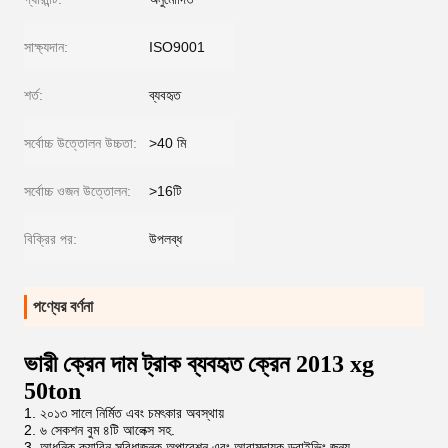
সাক্ষ্যদান:
ISO9001
শর্ত:
ব্যবহৃত
সর্বোচ্চ উত্তোলন উচ্চতা:
>40 মি
সর্বোচ্চ ওজন উত্তোলন:
>16টি
বিক্রির পর:
উপলব্ধ
পণ্যের বর্ণনা
ভারী ক্রেন দাম ট্রাক ব্যবহৃত ক্রেন 2013 xg
50ton
1. ২০১৩ সালে নির্মিত এবং চমৎকার অবস্থায়
2. ৬ সেকশন বুম ৪টি আলেক্স সহ.
3. আধুনিক ক্যাবিন সুবিধাজনক অপারেশন এবং আরামদায়ক ড্রাইভিং জন্য