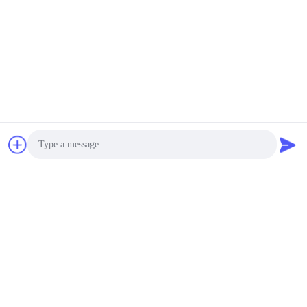
জন্য দ্বিতীয় হাত
মাউন্ট করা
সেরা দাম পান
সেরা দাম পান
HUNAN CONCRETE POWER BROTHERS
HEAVY INDUSTRY & TECHNOLOGY CO.,
LIMITED
zhengxin919@hotmail.com
Photo
00-86-15974212324
Video Call
রুম ১৬০২৫, বাওলি লিনিউ সেন্টার, আই-৩বি টংজি পো ওয়েস্ট রোড, চাংসা সিটি, চাংসা,
Audio Call
হুনান, চীন