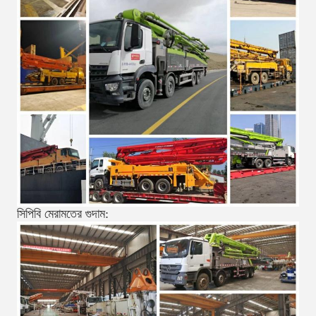
সিপিবি মেরামতের গুদাম: