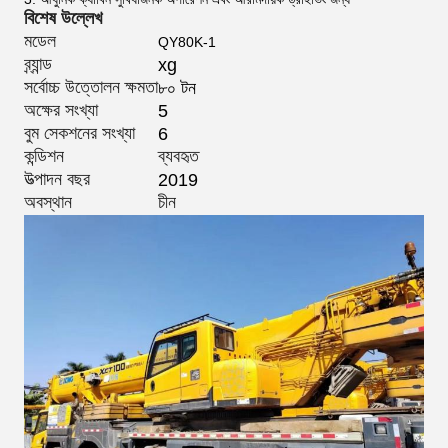
বিশেষ উল্লেখ
মডেল
QY80K-1
ব্র্যান্ড
xg
সর্বোচ্চ উত্তোলন ক্ষমতা
৮০ টন
অক্ষের সংখ্যা
5
বুম সেকশনের সংখ্যা
6
কন্ডিশন
ব্যবহৃত
উত্পাদন বছর
2019
অবস্থান
চীন