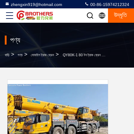
zhengxin919@hotmail.com
00-86-15974212324
উদ্ধৃতি
পণ্য
>
>
>
বাড়ি
পণ্য
মোবাইল ট্রাক ক্রেন
QY80K-1 80 টন ট্রাক ক্রেন স্থিতিশীল কাজের অবস্থা এবং সর্বোচ্চ উত্তোলন উচ্চতা 40m সঙ্গে