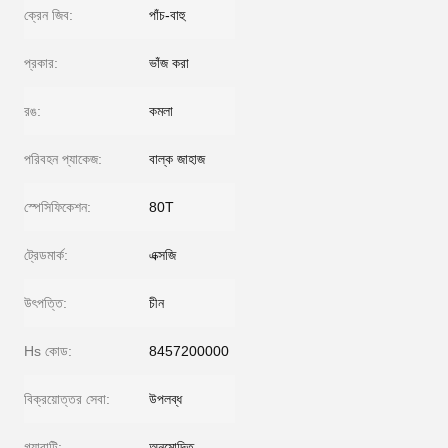
ক্রেন জিব:
পাঁচ-বাহু
প্রকার:
ভাঁজ করা
রঙ:
কমলা
পরিবহন প্যাকেজ:
বাল্ক জাহাজ
স্পেসিফিকেশন:
80T
ট্রেডমার্ক:
এক্সজি
উৎপত্তি:
চীন
Hs কোড:
8457200000
বিক্রয়োত্তর সেবা:
উপলব্ধ
গ্যারান্টি:
অনুমোদিত