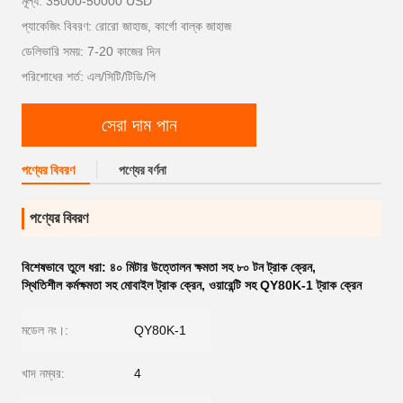
মূল্য: 35000-50000 USD
প্যাকেজিং বিবরণ: রোরো জাহাজ, কার্গো বাল্ক জাহাজ
ডেলিভারি সময়: 7-20 কাজের দিন
পরিশোধের শর্ত: এল/সিটি/টিডি/পি
সেরা দাম পান
পণ্যের বিবরণ
পণ্যের বর্ণনা
পণ্যের বিবরণ
বিশেষভাবে তুলে ধরা:
৪০ মিটার উত্তোলন ক্ষমতা সহ ৮০ টন ট্রাক ক্রেন
,
স্থিতিশীল কর্মক্ষমতা সহ মোবাইল ট্রাক ক্রেন
,
ওয়ারেন্টি সহ QY80K-1 ট্রাক ক্রেন
মডেল নং।:
QY80K-1
খাদ নম্বর:
4