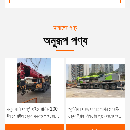
আমাদের পণ্য
অনুরূপ পণ্য
 সম্পূর্ণ হাইড্রোলিক 100
জুমলিয়ন সবুজ সমস্ত পাথর মোবাইল
মোবাইল ৮০ টন 
ল ক্রেন সমস্ত পাথরের
ক্রেন ট্রাক নির্মাণের প্রয়োজনের জন্য
শিল্প দুর্দান্ত 
তীয় হাত
মাউন্ট করা