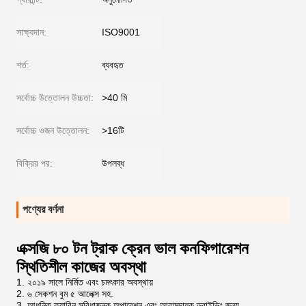
সাক্ষ্যদান:
ISO9001
শর্ত:
ব্যবহৃত
সর্বোচ্চ উত্তোলন উচ্চতা:
>40 মি
সর্বোচ্চ ওজন উত্তোলন:
>16টি
বিক্রির পর:
উপলব্ধ
পণ্যের বর্ণনা
এক্সজি ৮০ টন ট্রাক ক্রেন ভাল কনফিগারেশন
স্থিতিশীল কাজের অবস্থা
1. ২০১৯ সালে নির্মিত এবং চমৎকার অবস্থায়
2. ৬ সেকশন বুম ৫ আলেক্স সহ.
3. আধুনিক ক্যাবিন সুবিধাজনক অপারেশন এবং আরামদায়ক ড্রাইভিং জন্য