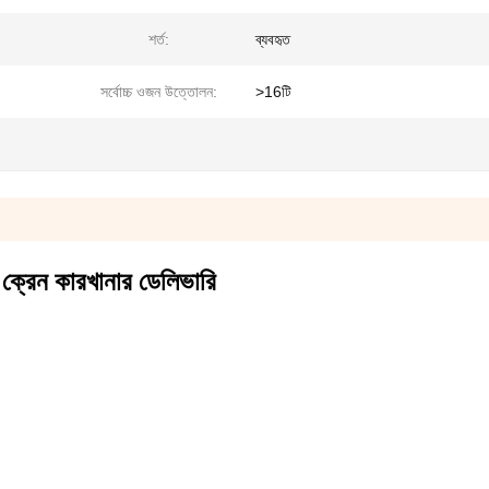
শর্ত:
ব্যবহৃত
সর্বোচ্চ ওজন উত্তোলন:
>16টি
 ক্রেন কারখানার ডেলিভারি