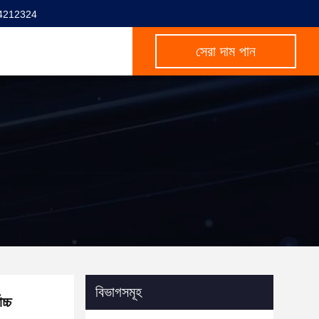
4212324
সেরা দাম পান
বিভাগসমূহ
চ্চ