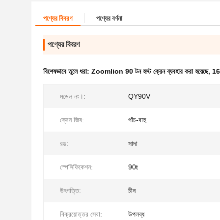
পণ্যের বিবরণ
পণ্যের বর্ণনা
পণ্যের বিবরণ
বিশেষভাবে তুলে ধরা:
Zoomlion 90 টন হস্ট ক্রেন ব্যবহার করা হয়েছে
,
16 
মডেল নং।:
QY90V
ক্রেন জিব:
পাঁচ-বাহু
রঙ:
সাদা
স্পেসিফিকেশন:
90t
উৎপত্তি:
চীন
বিক্রয়োত্তর সেবা:
উপলব্ধ