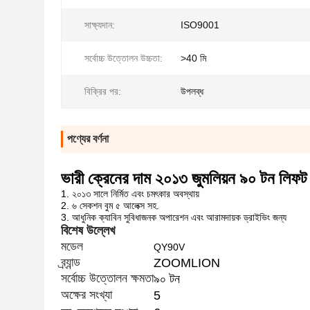
সাক্ষ্যদান:
ISO9001
সর্বোচ্চ উত্তোলন উচ্চতা:
>40 মি
বিক্রির পর:
উপলব্ধ
পণ্যের বর্ণনা
ভারী ক্রেনের দাম ২০১৩ জুমলিয়ন ৯০ টন লিফট
1. ২০১৩ সালে নির্মিত এবং চমৎকার অবস্থায়
2. ৬ সেকশন বুম ৫ আলেক্স সহ.
3. আধুনিক ক্যাবিন সুবিধাজনক অপারেশন এবং আরামদায়ক ড্রাইভিং জন্য
বিশেষ উল্লেখ
মডেল
QY90V
ব্র্যান্ড
ZOOMLION
সর্বোচ্চ উত্তোলন ক্ষমতা
৯০ টন
অক্ষের সংখ্যা
5