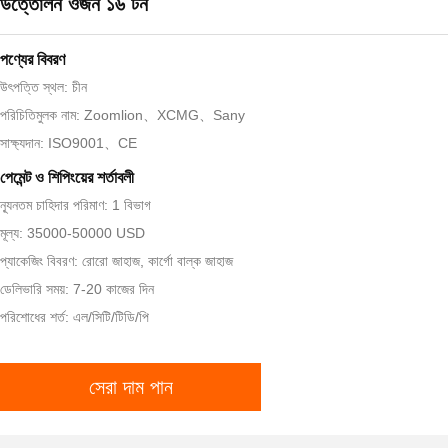
উত্তোলন ওজন ১৬ টন
পণ্যের বিবরণ
উৎপত্তি স্থল: চীন
পরিচিতিমুলক নাম: Zoomlion、XCMG、Sany
সাক্ষ্যদান: ISO9001、CE
পেমেন্ট ও শিপিংয়ের শর্তাবলী
ন্যূনতম চাহিদার পরিমাণ: 1 বিভাগ
মূল্য: 35000-50000 USD
প্যাকেজিং বিবরণ: রোরো জাহাজ, কার্গো বাল্ক জাহাজ
ডেলিভারি সময়: 7-20 কাজের দিন
পরিশোধের শর্ত: এল/সিটি/টিডি/পি
সেরা দাম পান