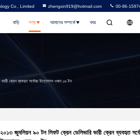
logy Co., Limited
zhengxin919@hotmail.com
00-86-1597
বাড়ি
পণ্য
আমাদের সম্পর্কে
খবর
 ভারী ক্রেন ব্যবহৃত সর্বোচ্চ উত্তোলন ওজন ১৬ টন
২০১৩ জুমলিয়ন ৯০ টন লিফট ক্রেন ডেলিভারি ভারী ক্রেন ব্যবহৃত সর্বো