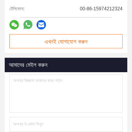
টেলিফোন:
00-86-15974212324
এখনই যোগাযোগ করুন
আমাদের মেইল করুন