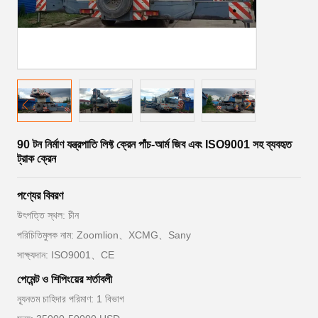
90 টন নির্মাণ যন্ত্রপাতি লিফ্ট ক্রেন পাঁচ-আর্ম জিব এবং ISO9001 সহ ব্যবহৃত
ট্রাক ক্রেন
পণ্যের বিবরণ
উৎপত্তি স্থল: চীন
পরিচিতিমুলক নাম: Zoomlion、XCMG、Sany
সাক্ষ্যদান: ISO9001、CE
পেমেন্ট ও শিপিংয়ের শর্তাবলী
ন্যূনতম চাহিদার পরিমাণ: 1 বিভাগ