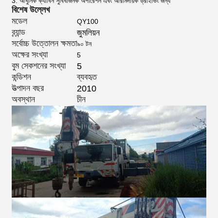
3. আধুনিক ক্যাবিন সুবিধাজনক অপারেশন এবং আরামদায়ক ড্রাইভিং জন্য
বিশেষ উল্লেখ
মডেল
QY100
ব্র্যান্ড
জুমলিয়ন
সর্বোচ্চ উত্তোলন ক্ষমতা
৯০ টন
অক্ষের সংখ্যা
5
বুম সেকশনের সংখ্যা
5
কন্ডিশন
ব্যবহৃত
উত্পাদন বছর
2010
অবস্থান
চীন