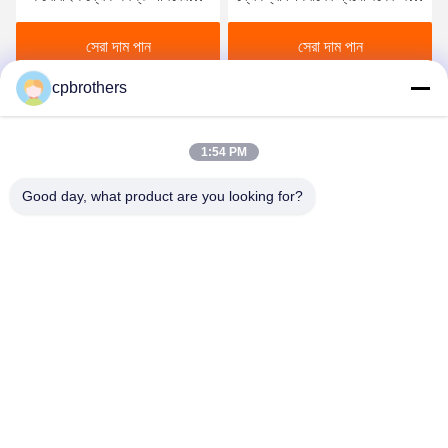
জন্য দ্বিতীয় হাত
মাউন্ট করা
সেরা দাম পান
সেরা দাম পান
cpbrothers
1:54 PM
Good day, what product are you looking for?
HUNAN CONCRETE POWER BROTHERS
HEAVY INDUSTRY & TECHNOLOGY CO.,
LIMITED
zhengxin919@hotmail.com
00-86-15974212324
রুম ১৬০২৫, বাওলি লিনিউ সেন্টার, আই-৩বি টংজি পো ওয়েস্ট রোড, চাংসা সিটি, চাংসা,
হুনান, চীন