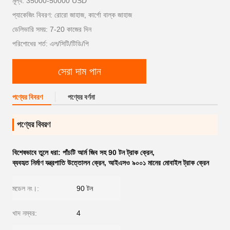
মূল্য: 35000-50000 USD
প্যাকেজিং বিবরণ: রোরো জাহাজ, কার্গো বাল্ক জাহাজ
ডেলিভারি সময়: 7-20 কাজের দিন
পরিশোধের শর্ত: এল/সিটি/টিডি/পি
সেরা দাম পান
পণ্যের বিবরণ
পণ্যের বর্ণনা
পণ্যের বিবরণ
বিশেষভাবে তুলে ধরা:
পাঁচটি আর্ম জিব সহ 90 টন ট্রাক ক্রেন
,
ব্যবহৃত নির্মাণ যন্ত্রপাতি উত্তোলন ক্রেন
,
আইএসও ৯০০১ মানের মোবাইল ট্রাক ক্রেন
মডেল নং।:
90 টন
খাদ নম্বর:
4