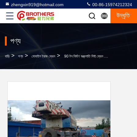
zhengxin919@hotmail.com
00-86-15974212324
উদ্ধৃতি
পণ্য
>
>
>
বাড়ি
পণ্য
মোবাইল ট্রাক ক্রেন
90 টন নির্মাণ যন্ত্রপাতি লিফ্ট ক্রেন পাঁচ-আর্ম জিব এবং ISO9001 সহ ব্যবহৃত ট্রাক ক্রেন