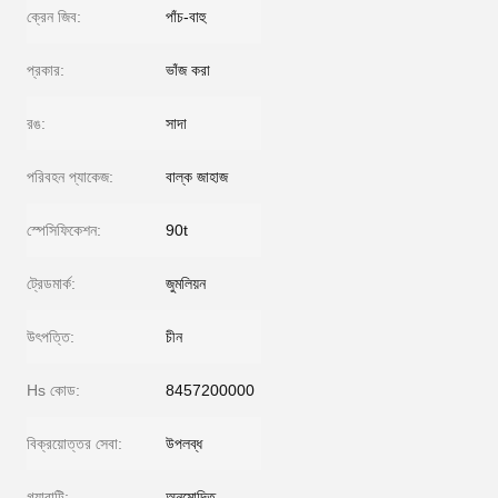
ক্রেন জিব:
পাঁচ-বাহু
প্রকার:
ভাঁজ করা
রঙ:
সাদা
পরিবহন প্যাকেজ:
বাল্ক জাহাজ
স্পেসিফিকেশন:
90t
ট্রেডমার্ক:
জুমলিয়ন
উৎপত্তি:
চীন
Hs কোড:
8457200000
বিক্রয়োত্তর সেবা:
উপলব্ধ
গ্যারান্টি:
অনুমোদিত