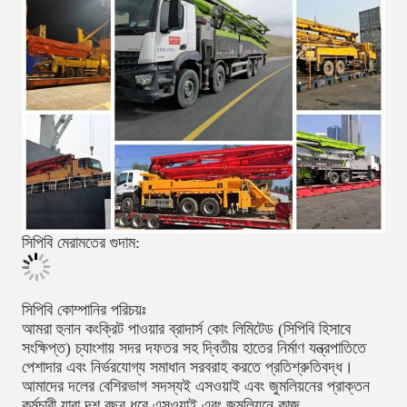
সিপিবি মেরামতের গুদাম:
সিপিবি কোম্পানির পরিচয়ঃ
আমরা হুনান কংক্রিট পাওয়ার ব্রাদার্স কোং লিমিটেড (সিপিবি হিসাবে
সংক্ষিপ্ত) চ্যাংশায় সদর দফতর সহ দ্বিতীয় হাতের নির্মাণ যন্ত্রপাতিতে
পেশাদার এবং নির্ভরযোগ্য সমাধান সরবরাহ করতে প্রতিশ্রুতিবদ্ধ।
আমাদের দলের বেশিরভাগ সদস্যই এসওয়াই এবং জুমলিয়নের প্রাক্তন
কর্মচারী যারা দশ বছর ধরে এসওয়াই এবং জুমলিয়নে কাজ