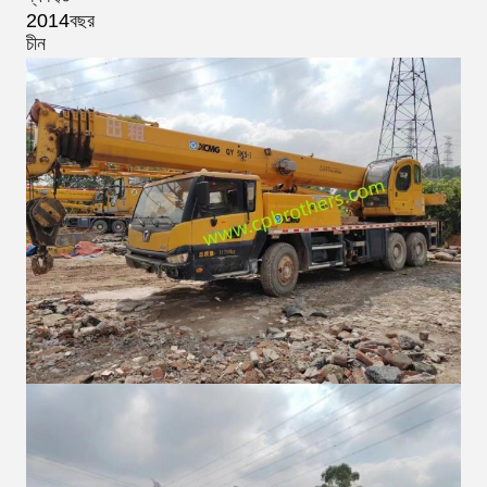
2014
বছর
চীন