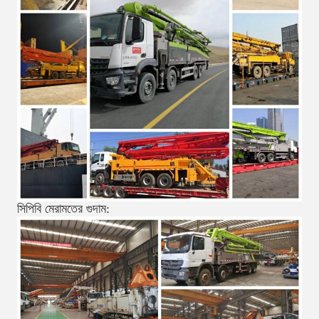
সিপিবি মেরামতের গুদাম: