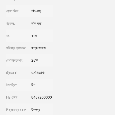
ক্রেন জিব:
পাঁচ-বাহু
প্রকার:
ভাঁজ করা
রঙ:
কমলা
পরিবহন প্যাকেজ:
বাল্ক জাহাজ
স্পেসিফিকেশন:
25টি
ট্রেডমার্ক:
এক্সসিএমজি
উৎপত্তি:
চীন
Hs কোড:
8457200000
বিক্রয়োত্তর সেবা:
উপলব্ধ