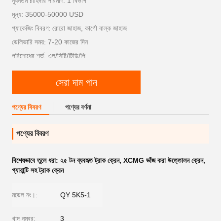
ন্যূনতম চাহিদার পরিমাণ: 1 বিভাগ
মূল্য: 35000-50000 USD
প্যাকেজিং বিবরণ: রোরো জাহাজ, কার্গো বাল্ক জাহাজ
ডেলিভারি সময়: 7-20 কাজের দিন
পরিশোধের শর্ত: এল/সিটি/টিডি/পি
সেরা দাম পান
পণ্যের বিবরণ
পণ্যের বর্ণনা
পণ্যের বিবরণ
বিশেষভাবে তুলে ধরা:
২৫ টন ব্যবহৃত ট্রাক ক্রেন
,
XCMG ভাঁজ করা উত্তোলন ক্রেন
,
গ্যারান্টি সহ ট্রাক ক্রেন
মডেল নং।:
QY 5K5-1
খাদ নম্বর:
3