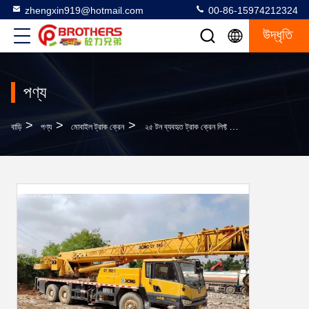
zhengxin919@hotmail.com
00-86-15974212324
উদ্ধৃতি
পণ্য
>
>
>
বাড়ি
পণ্য
মোবাইল ট্রাক ক্রেন
২৫ টন ব্যবহৃত ট্রাক ক্রেন লিফ্ট ক্রেন ২০১৪ এক্সসিএমজি ফোল্ডিং ৬ মাসের পরে বিক্রয় পরিষেবা সহ