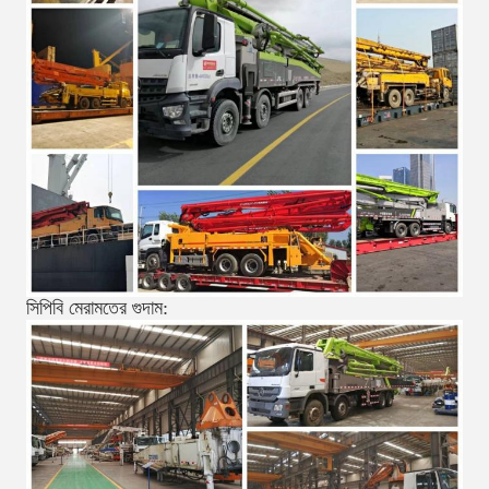
সিপিবি মেরামতের গুদাম: