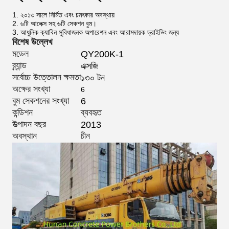
1. ২০১৩ সালে নির্মিত এবং চমৎকার অবস্থায়
2. ৬টি আলেক্স সহ ৬টি সেকশন বুম।
3. আধুনিক ক্যাবিন সুবিধাজনক অপারেশন এবং আরামদায়ক ড্রাইভিং জন্য
বিশেষ উল্লেখ
মডেল
QY200K-1
ব্র্যান্ড
এক্সজি
সর্বোচ্চ উত্তোলন ক্ষমতা
১৩০ টন
অক্ষের সংখ্যা
6
বুম সেকশনের সংখ্যা
6
কন্ডিশন
ব্যবহৃত
উত্পাদন বছর
2013
অবস্থান
চীন