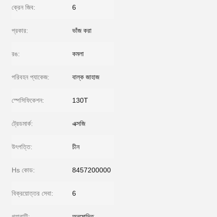
ক্রেন জিব:
6
প্রকার:
ভাঁজ করা
রঙ:
কমলা
পরিবহন প্যাকেজ:
বাল্ক জাহাজ
স্পেসিফিকেশন:
130T
ট্রেডমার্ক:
এক্সজি
উৎপত্তি:
চীন
Hs কোড:
8457200000
বিক্রয়োত্তর সেবা:
6
গ্যারান্টি:
অনুমোদিত