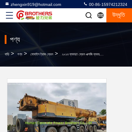
zhengxin919@hotmail.com
00-86-15974212324
উদ্ধৃতি
পণ্য
>
>
>
বাড়ি
পণ্য
মোবাইল ট্রাক ক্রেন
২০১৩ ব্যবহৃত ক্রেন এক্সজি ব্যবহৃত ১৩০ টন টেরিয়ান মোবাইল ক্রেন ট্রাক সর্বোচ্চ উত্তোলন ওজন ১৬ টন