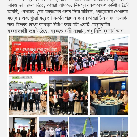
আরও ভাল সেবা দিতে, আমরা আমাদের নিজস্ব রক্ষণাবেক্ষণ কর্মশালা তৈরি
করেছি, পেশাদার খুচরা যন্ত্রাংশের গুদাম দিয়ে সজ্জিত, গ্রাহকদের পেশাদার
সংস্কার এবং খুচরা যন্ত্রাংশ সমর্থন প্রদান করে।আমরা চীন এবং এমনকি
সারা বিশ্বের মধ্যে ব্যবহৃত নির্মাণ যন্ত্রপাতি একটি নেতৃস্থানীয়
সরবরাহকারী হয়ে উঠেছে. ব্যবহৃত ভারী সরঞ্জাম, শুধু সিপি ব্রাদার্স আসা!