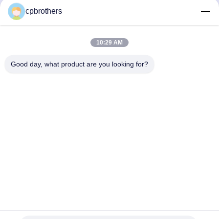
cpbrothers
10:29 AM
Good day, what product are you looking for?
HUNAN CONCRETE POWER BROTHERS
HEAVY INDUSTRY & TECHNOLOGY CO.,
LIMITED
zhengxin919@hotmail.com
00-86-15974212324
রুম ১৬০২৫, বাওলি লিনিউ সেন্টার, আই-৩বি টংজি পো ওয়েস্ট রোড, চাংসা সিটি, চাংসা,
হুনান, চীন
চীন ভালো মানের ট্রাক-মাউন্ট করা কংক্রিট পাম্প সরবরাহকারী। কপিরাইট © 2024-2026 Hunan