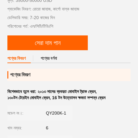
মূল্য: 35000-50000 USD
প্যাকেজিং বিবরণ: রোরো জাহাজ, কার্গো বাল্ক জাহাজ
ডেলিভারি সময়: 7-20 কাজের দিন
পরিশোধের শর্ত: এল/সিটি/টিডি/পি
সেরা দাম পান
পণ্যের বিবরণ
পণ্যের বর্ণনা
পণ্যের বিবরণ
বিশেষভাবে তুলে ধরা:
২০১৩ সালের ব্যবহৃত মোবাইল ট্রাক ক্রেন
,
১৩০টন টেরেইন মোবাইল ক্রেন
,
16 টন উত্তোলন ক্ষমতা সম্পন্ন ক্রেন
মডেল নং।:
QY200K-1
খাদ নম্বর:
6