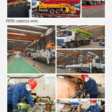
সিপিবি মেরামতের গুদাম: