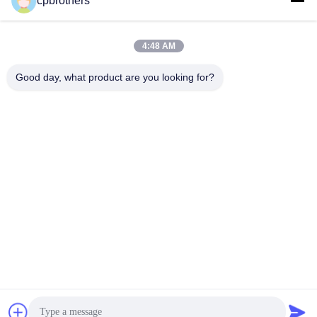
cpbrothers
4:48 AM
Good day, what product are you looking for?
HUNAN CONCRETE POWER BROTHERS
HEAVY INDUSTRY & TECHNOLOGY CO.,
LIMITED
zhengxin919@hotmail.com
00-86-15974212324
রুম ১৬০২৫, বাওলি লিনিউ সেন্টার, আই-৩বি টংজি পো ওয়েস্ট রোড, চাংসা সিটি, চাংসা,
হুনান, চীন
চীন ভালো মানের ট্রাক-মাউন্ট করা কংক্রিট পাম্প সরবরাহকারী। কপিরাইট © 2024-2026 Hunan
Concrete Power Brothers Heavy Industry & Technology Co., Limited সমস্ত