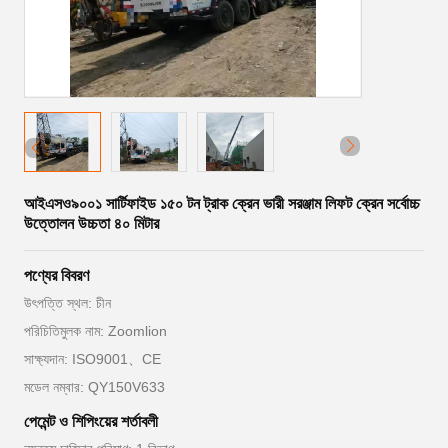
আইএসও৯০০১ সার্টিফাইড ১৫০ টন ট্রাক ক্রেন ভারী সরঞ্জাম লিফট ক্রেন সর্বোচ্চ
উত্তোলন উচ্চতা ৪০ মিটার
পণ্যের বিবরণ
উৎপত্তি স্থল: চীন
পরিচিতিমুলক নাম: Zoomlion
সাক্ষ্যদান: ISO9001、CE
মডেল নম্বার: QY150V633
পেমেন্ট ও শিপিংয়ের শর্তাবলী