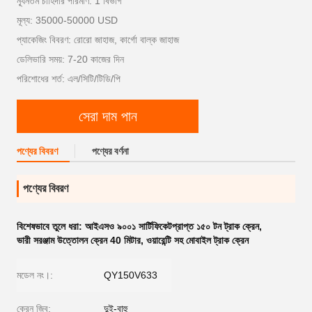
ন্যূনতম চাহিদার পরিমাণ: 1 বিভাগ
মূল্য: 35000-50000 USD
প্যাকেজিং বিবরণ: রোরো জাহাজ, কার্গো বাল্ক জাহাজ
ডেলিভারি সময়: 7-20 কাজের দিন
পরিশোধের শর্ত: এল/সিটি/টিডি/পি
সেরা দাম পান
পণ্যের বিবরণ
পণ্যের বর্ণনা
পণ্যের বিবরণ
বিশেষভাবে তুলে ধরা:
আইএসও ৯০০১ সার্টিফিকেটপ্রাপ্ত ১৫০ টন ট্রাক ক্রেন
,
ভারী সরঞ্জাম উত্তোলন ক্রেন 40 মিটার
,
ওয়ারেন্টি সহ মোবাইল ট্রাক ক্রেন
মডেল নং।:
QY150V633
ক্রেন জিব:
দুই-বাহু