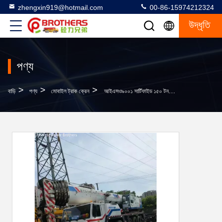
zhengxin919@hotmail.com
00-86-15974212324
উদ্ধৃতি
পণ্য
>
>
>
বাড়ি
পণ্য
মোবাইল ট্রাক ক্রেন
আইএসও৯০০১ সার্টিফাইড ১৫০ টন ট্রাক ক্রেন ভারী সরঞ্জাম লিফট ক্রেন সর্বোচ্চ উত্তোলন উচ্চতা ৪০ মিটার