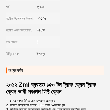
শর্ত:
ব্যবহৃত
সর্বোচ্চ উত্তোলন উচ্চতা:
>40 মি
সর্বোচ্চ ওজন উত্তোলন:
>16টি
খাদ নম্বর:
6
বিক্রির পর:
উপলব্ধ
পণ্যের বর্ণনা
২০১২ Zml ব্যবহৃত ১৫০ টন ট্রাক ক্রেন ট্রাক
ক্রেন ভারী সরঞ্জাম লিফ্ট ক্রেন
1. ২০১২ সালে নির্মিত এবং চমৎকার অবস্থায়
2. সর্বোচ্চ উত্তোলন উচ্চতা 59m সঙ্গে 6-বিভাগ বুম
3. আধুনিক ক্যাবিন সুবিধাজনক অপারেশন এবং আরামদায়ক ড্রাইভিং জন্য