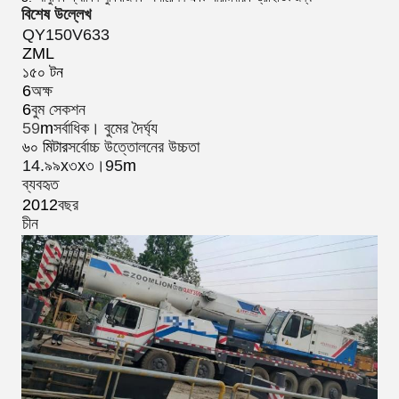
বিশেষ উল্লেখ
QY150V633
ZML
১৫০ টন
6
অক্ষ
6
বুম সেকশন
59
m
সর্বাধিক। বুমের দৈর্ঘ্য
৬০ মিটার
সর্বোচ্চ উত্তোলনের উচ্চতা
14.৯৯x৩x৩।95
m
ব্যবহৃত
2012
বছর
চীন