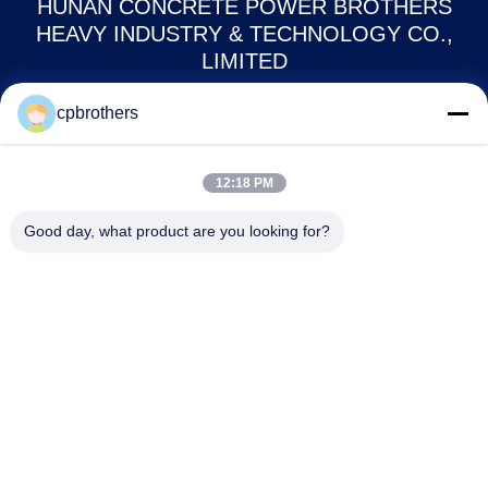
HUNAN CONCRETE POWER BROTHERS
HEAVY INDUSTRY & TECHNOLOGY CO.,
LIMITED
cpbrothers
zhengxin919@hotmail.com
00-86-15974212324
12:18 PM
রুম ১৬০২৫, বাওলি লিনিউ সেন্টার, আই-৩বি টংজি পো ওয়েস্ট রোড, চাংসা সিটি, চাংসা,
Good day, what product are you looking for?
হুনান, চীন
চীন ভালো মানের ট্রাক-মাউন্ট করা কংক্রিট পাম্প সরবরাহকারী। কপিরাইট © 2024-2026 Hunan
Concrete Power Brothers Heavy Industry & Technology Co., Limited সমস্ত
অধিকার সংরক্ষিত।