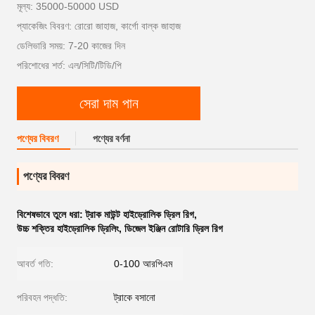
মূল্য: 35000-50000 USD
প্যাকেজিং বিবরণ: রোরো জাহাজ, কার্গো বাল্ক জাহাজ
ডেলিভারি সময়: 7-20 কাজের দিন
পরিশোধের শর্ত: এল/সিটি/টিডি/পি
সেরা দাম পান
পণ্যের বিবরণ
পণ্যের বর্ণনা
পণ্যের বিবরণ
বিশেষভাবে তুলে ধরা:
ট্রাক মাউন্ট হাইড্রোলিক ড্রিল রিগ
,
উচ্চ শক্তির হাইড্রোলিক ড্রিলিং
,
ডিজেল ইঞ্জিন রোটারি ড্রিল রিগ
আবর্ত গতি:
0-100 আরপিএম
পরিবহন পদ্ধতি:
ট্রাকে বসানো