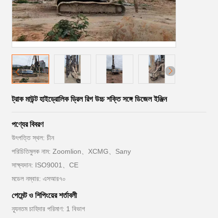
ট্রাক মাউন্ট হাইড্রোলিক ড্রিল রিগ উচ্চ শক্তি সঙ্গে ডিজেল ইঞ্জিন
পণ্যের বিবরণ
উৎপত্তি স্থল: চীন
পরিচিতিমুলক নাম: Zoomlion、XCMG、Sany
সাক্ষ্যদান: ISO9001、CE
মডেল নম্বার: এসআর৭০
পেমেন্ট ও শিপিংয়ের শর্তাবলী
ন্যূনতম চাহিদার পরিমাণ: 1 বিভাগ