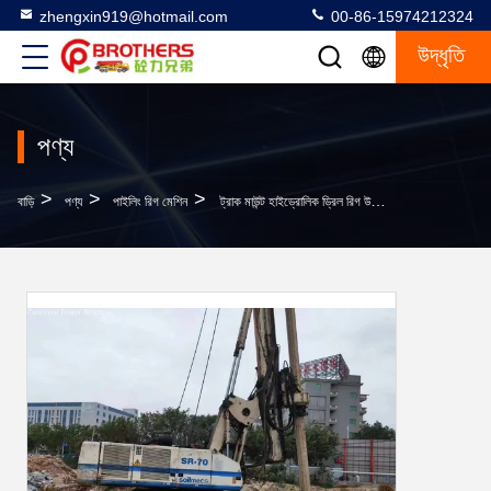
zhengxin919@hotmail.com
00-86-15974212324
উদ্ধৃতি
পণ্য
>
>
>
বাড়ি
পণ্য
পাইলিং রিগ মেশিন
ট্রাক মাউন্ট হাইড্রোলিক ড্রিল রিগ উচ্চ শক্তি সঙ্গে ডিজেল ইঞ্জিন