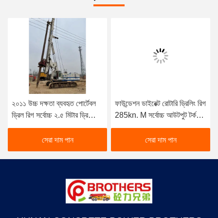
২০১১ উচ্চ দক্ষতা ব্যবহৃত পোর্টেবল
ফাউন্ডেশন ডাইরেক্ট রোটারি ড্রিলিং রিগ
ড্রিল রিগ সর্বোচ্চ ২.৫ মিটার ড্রিলিং
285kn. M সর্বোচ্চ আউটপুট টর্ক
ব্যাসার্ধ
2019 SY
সেরা দাম পান
সেরা দাম পান