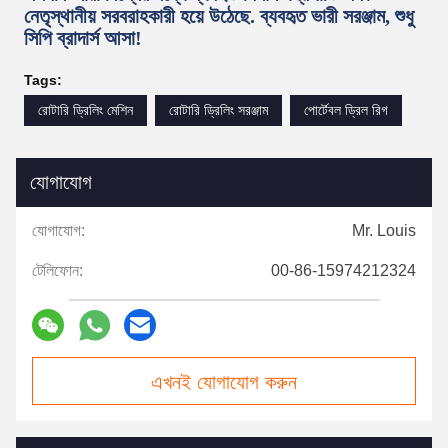
নেতৃস্থানীয় সরবরাহকারী হয়ে উঠেছে. ব্যবহৃত ভারী সরঞ্জাম, শুধু
সিপি ব্রাদার্স আসা!
Tags:
রোটারি ড্রিলিং মেশিন
রোটারি ড্রিলিং সরঞ্জাম
পোর্টেবল ড্রিল রিগ
যোগাযোগ
যোগাযোগ:
Mr. Louis
টেলিফোন:
00-86-15974212324
এখনই যোগাযোগ করুন