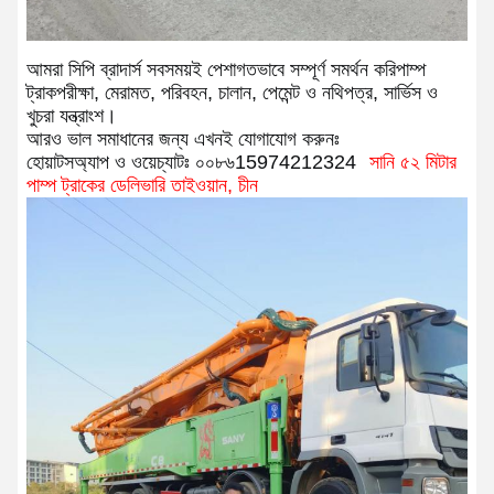
আমরা সিপি ব্রাদার্স সবসময়ই পেশাগতভাবে সম্পূর্ণ সমর্থন করি
পাম্প
ট্রাক
পরীক্ষা, মেরামত, পরিবহন, চালান, পেমেন্ট ও নথিপত্র, সার্ভিস ও
খুচরা যন্ত্রাংশ।
আরও ভাল সমাধানের জন্য এখনই যোগাযোগ করুনঃ
হোয়াটসঅ্যাপ ও ওয়েচ্যাটঃ ০০৮৬
15974212324
সানি ৫২ মিটার
পাম্প ট্রাকের ডেলিভারি তাইওয়ান, চীন