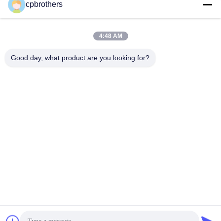
cpbrothers
4:48 AM
Good day, what product are you looking for?
HUNAN CONCRETE POWER BROTHERS
HEAVY INDUSTRY & TECHNOLOGY CO.,
LIMITED
zhengxin919@hotmail.com
00-86-15974212324
রুম ১৬০২৫, বাওলি লিনিউ সেন্টার, আই-৩বি টংজি পো ওয়েস্ট রোড, চাংসা সিটি, চাংসা,
হুনান, চীন
চীন ভালো মানের ট্রাক-মাউন্ট করা কংক্রিট পাম্প সরবরাহকারী। কপিরাইট © 2024-2026 Hunan
Concrete Power Brothers Heavy Industry & Technology Co., Limited সমস্ত