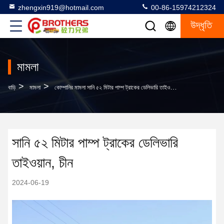
zhengxin919@hotmail.com
00-86-15974212324
উদ্ধৃতি
মামলা
>
>
বাড়ি
মামলা
কোম্পানির মামলা সানি ৫২ মিটার পাম্প ট্রাকের ডেলিভারি তাইওয়ান, চীন
সানি ৫২ মিটার পাম্প ট্রাকের ডেলিভারি
তাইওয়ান, চীন
2024-06-19